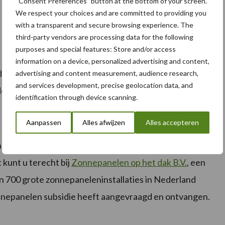
“Consent Preferences” button at the bottom of your screen.
We respect your choices and are committed to providing you
with a transparent and secure browsing experience. The
third-party vendors are processing data for the following
purposes and special features: Store and/or access
information on a device, personalized advertising and content,
dernemer 15 jaar lang een gemiddeld rendement van
advertising and content measurement, audience research,
and services development, precise geolocation data, and
dement 6,83% per jaar.
identification through device scanning.
Aanpassen
Alles afwijzen
Alles accepteren
dement u kan halen uit een investering in
kunt u terecht bij
Zonnepanelen op het dak B.V.
, een
n 700 grote zonnepaneleninstallaties in Nederland
nnepanelen subsidie heeft aangevraagd en ontvangen.