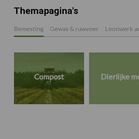
Themapagina's
Bemesting
Gewas & ruwvoer
Loonwerk ac
Compost
Dierlijke m