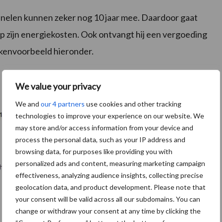
panelen kunnen zeker nog 10 jaar mee. Daardoor gaat
p zijn energiekosten. Ook ontvangt hij een vergoeding
ekenvoorbeeld hieronder.
We value your privacy
We and
our 4 partners
use cookies and other tracking
technologies to improve your experience on our website. We
may store and/or access information from your device and
process the personal data, such as your IP address and
browsing data, for purposes like providing you with
personalized ads and content, measuring marketing campaign
effectiveness, analyzing audience insights, collecting precise
geolocation data, and product development. Please note that
your consent will be valid across all our subdomains. You can
change or withdraw your consent at any time by clicking the