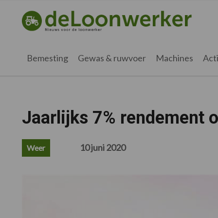
Spring
Door
Spring
Spring
naar
naar
naar
naar
deloonwerker.nl
de
de
de
de
hoofdnavigatie
hoofd
eerste
voettekst
inhoud
sidebar
Bemesting
Gewas & ruwvoer
Machines
Acti
Jaarlijks 7% rendement 
10 juni 2020
Weer