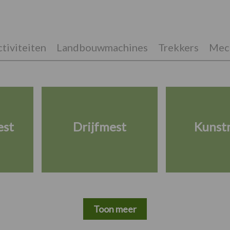
tiviteiten
Landbouwmachines
Trekkers
Mech
est
Drijfmest
Kunst
Toon meer