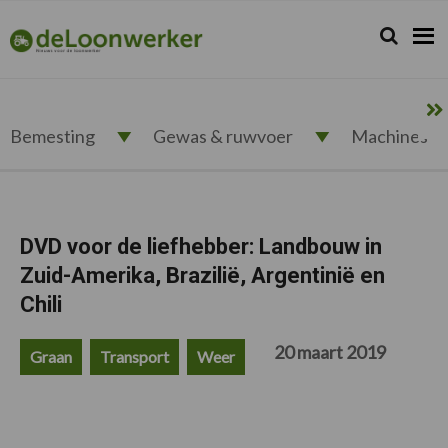
Spring
Door
Spring
Spring
naar
naar
naar
naar
Zoeken...
Zoek
deloonwerker.nl
de
de
de
de
hoofdnavigatie
hoofd
eerste
voettekst
inhoud
sidebar
Bemesting
Gewas & ruwvoer
Machines
DVD voor de liefhebber: Landbouw in
Zuid-Amerika, Brazilië, Argentinië en
Chili
20 maart 2019
Graan
Transport
Weer