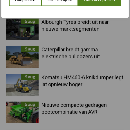
voor kouters"
5 aug
Albourgh Tyres breidt uit naar
nieuwe marktsegmenten
5 aug
Caterpillar breidt gamma
elektrische bulldozers uit
5 aug
Komatsu HM460-6 knikdumper legt
lat opnieuw hoger
5 aug
Nieuwe compacte gedragen
pootcombinatie van AVR