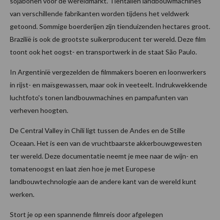
sojabonen voor de wereldmarkt. Tientallen landbouwmachines
van verschillende fabrikanten worden tijdens het veldwerk
getoond. Sommige boerderijen zijn tienduizenden hectares groot.
Brazilië is ook de grootste suikerproducent ter wereld. Deze film
toont ook het oogst- en transportwerk in de staat São Paulo.
In Argentinië vergezelden de filmmakers boeren en loonwerkers
in rijst- en maïsgewassen, maar ook in veeteelt. Indrukwekkende
luchtfoto's tonen landbouwmachines en pampafunten van
verheven hoogten.
De Central Valley in Chili ligt tussen de Andes en de Stille
Oceaan. Het is een van de vruchtbaarste akkerbouwgewesten
ter wereld. Deze documentatie neemt je mee naar de wijn- en
tomatenoogst en laat zien hoe je met Europese
landbouwtechnologie aan de andere kant van de wereld kunt
werken.
Stort je op een spannende filmreis door afgelegen