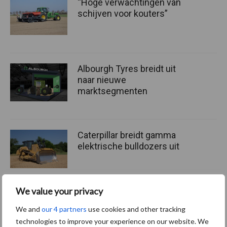
“Hoge verwachtingen van
schijven voor kouters”
Albourgh Tyres breidt uit
naar nieuwe
marktsegmenten
Caterpillar breidt gamma
elektrische bulldozers uit
We value your privacy
We and
our 4 partners
use cookies and other tracking
Themapagina's
technologies to improve your experience on our website. We