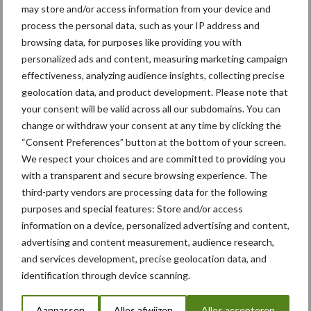
may store and/or access information from your device and
Bemesting
Gewas & ruwvoer
Loonwerk activ
process the personal data, such as your IP address and
browsing data, for purposes like providing you with
personalized ads and content, measuring marketing campaign
effectiveness, analyzing audience insights, collecting precise
geolocation data, and product development. Please note that
Aardappelen
Graan
your consent will be valid across all our subdomains. You can
change or withdraw your consent at any time by clicking the
“Consent Preferences” button at the bottom of your screen.
We respect your choices and are committed to providing you
with a transparent and secure browsing experience. The
Toon meer
third-party vendors are processing data for the following
purposes and special features: Store and/or access
information on a device, personalized advertising and content,
advertising and content measurement, audience research,
Primaire
Recent nieuws
Partner nieuws
and services development, precise geolocation data, and
Sidebar
identification through device scanning.
6 aug
"Hoge verwachtingen van schijven
Aanpassen
Alles afwijzen
Alles accepteren