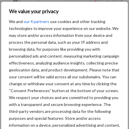
We value your privacy
We and
our 4 partners
use cookies and other tracking
technologies to improve your experience on our website. We
may store and/or access information from your device and
process the personal data, such as your IP address and
browsing data, for purposes like providing you with
personalized ads and content, measuring marketing campaign
effectiveness, analyzing audience insights, collecting precise
geolocation data, and product development. Please note that
Het neerslagtekort (gemiddeld over het land gezien) groeit de
your consent will be valid across all our subdomains. You can
komende dagen weer
change or withdraw your consent at any time by clicking the
“Consent Preferences” button at the bottom of your screen.
We respect your choices and are committed to providing you
with a transparent and secure browsing experience. The
third-party vendors are processing data for the following
purposes and special features: Store and/or access
information on a device, personalized advertising and content,