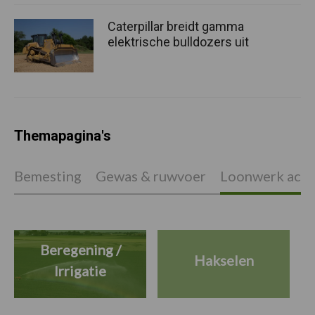
Caterpillar breidt gamma
elektrische bulldozers uit
Themapagina's
Bemesting
Gewas & ruwvoer
Loonwerk activ
Beregening /
Hakselen
Irrigatie