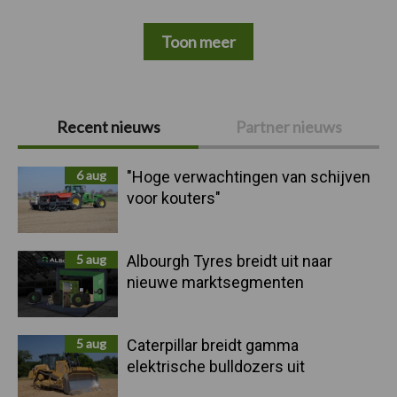
Toon meer
Primaire
Recent nieuws
Partner nieuws
Sidebar
6 aug
"Hoge verwachtingen van schijven
voor kouters"
5 aug
Albourgh Tyres breidt uit naar
nieuwe marktsegmenten
5 aug
Caterpillar breidt gamma
elektrische bulldozers uit