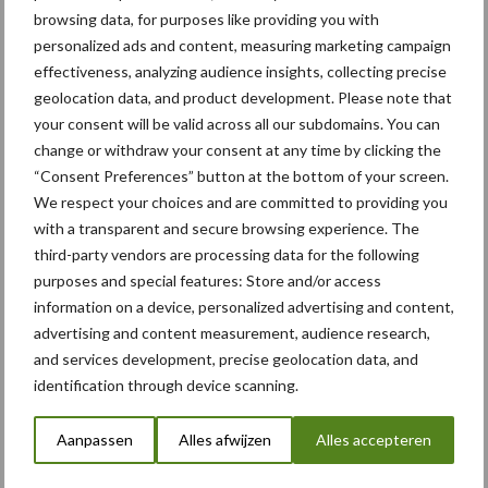
browsing data, for purposes like providing you with
personalized ads and content, measuring marketing campaign
Compost
Dierlijke mest
effectiveness, analyzing audience insights, collecting precise
geolocation data, and product development. Please note that
your consent will be valid across all our subdomains. You can
change or withdraw your consent at any time by clicking the
“Consent Preferences” button at the bottom of your screen.
We respect your choices and are committed to providing you
Toon meer
with a transparent and secure browsing experience. The
third-party vendors are processing data for the following
purposes and special features: Store and/or access
Primaire
information on a device, personalized advertising and content,
Recent nieuws
Partner nieuws
advertising and content measurement, audience research,
Sidebar
and services development, precise geolocation data, and
6 aug
"Hoge verwachtingen van schijven
identification through device scanning.
voor kouters"
Aanpassen
Alles afwijzen
Alles accepteren
5 aug
Albourgh Tyres breidt uit naar