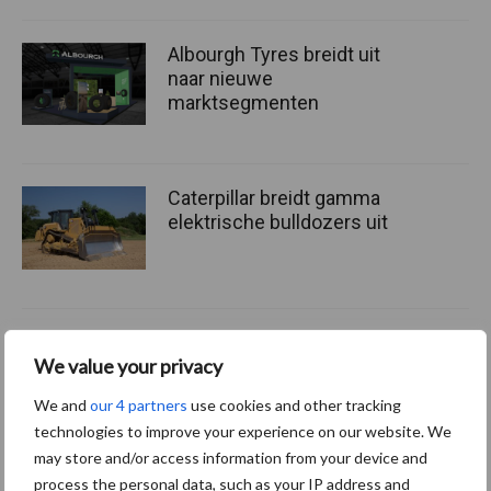
Albourgh Tyres breidt uit
naar nieuwe
marktsegmenten
Caterpillar breidt gamma
elektrische bulldozers uit
We value your privacy
Themapagina's
We and
our 4 partners
use cookies and other tracking
Bemesting
Gewas & ruwvoer
Loonwerk activ
technologies to improve your experience on our website. We
may store and/or access information from your device and
process the personal data, such as your IP address and