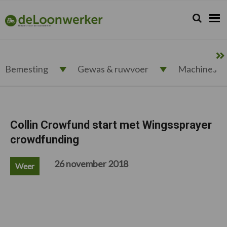
Spring
Door
Spring
Spring
naar
naar
naar
naar
Zoeken...
Zoek
deloonwerker.nl
de
de
de
de
hoofdnavigatie
hoofd
eerste
voettekst
inhoud
sidebar
Bemesting
Gewas & ruwvoer
Machines
Collin Crowfund start met Wingssprayer
crowdfunding
26 november 2018
Weer