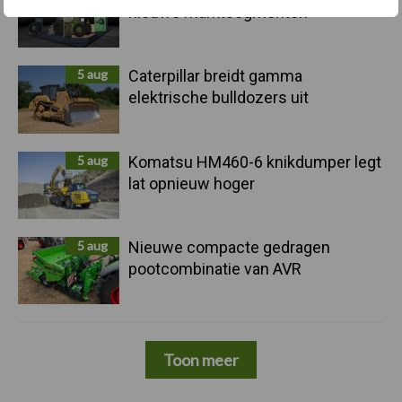
nieuwe marktsegmenten
5 aug
Caterpillar breidt gamma
elektrische bulldozers uit
5 aug
Komatsu HM460-6 knikdumper legt
lat opnieuw hoger
5 aug
Nieuwe compacte gedragen
pootcombinatie van AVR
Toon meer