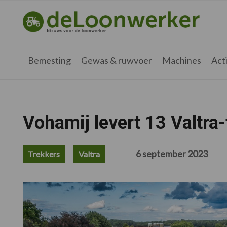
Spring
Door
Spring
Spring
naar
naar
naar
naar
deloonwerker.nl
de
de
de
de
hoofdnavigatie
hoofd
eerste
voettekst
inhoud
sidebar
Bemesting
Gewas & ruwvoer
Machines
Acti
Vohamij levert 13 Valtra
6 september 2023
Trekkers
Valtra