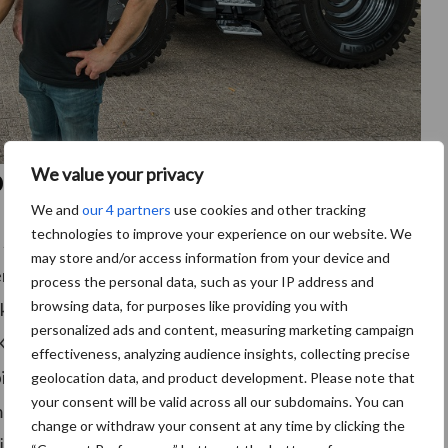
We value your privacy
Defensie
We and
our 4 partners
use cookies and other tracking
technologies to improve your experience on our website. We
zijn geproduceerd in Finland. Marc de Haan is
may store and/or access information from your device and
en Belgische importeur van Valtra. De Haan benadrukt
process the personal data, such as your IP address and
browsing data, for purposes like providing you with
kwalitatief zijn afgestemd op de extreme
personalized ads and content, measuring marketing campaign
 Kenmerkend is dan ook de aﬂopende neus waardoor
effectiveness, analyzing audience insights, collecting precise
ine optimaal is. “In Scandinavië zijn veel van deze
geolocation data, and product development. Please note that
your consent will be valid across all our subdomains. You can
met een sneeuwschuif. Dan is goed zicht wel een pre.
change or withdraw your consent at any time by clicking the
iënte transmissie passen precies bij de wensen van