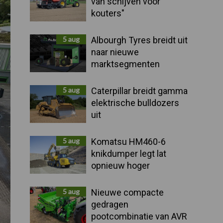
van schijven voor
kouters"
5 aug
Albourgh Tyres breidt uit
naar nieuwe
marktsegmenten
5 aug
Caterpillar breidt gamma
elektrische bulldozers
uit
5 aug
Komatsu HM460-6
knikdumper legt lat
opnieuw hoger
5 aug
Nieuwe compacte
gedragen
pootcombinatie van AVR