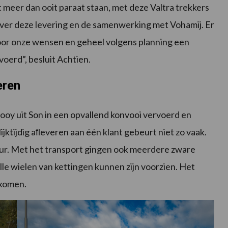
meer dan ooit paraat staan, met deze Valtra trekkers
 over deze levering en de samenwerking met Vohamij. Er
or onze wensen en geheel volgens planning een
voerd”, besluit Achtien.
eren
Rooy uit Son in een opvallend konvooi vervoerd en
ijktijdig aﬂeveren aan één klant gebeurt niet zo vaak.
leur. Met het transport gingen ook meerdere zware
e wielen van kettingen kunnen zijn voorzien. Het
 komen.