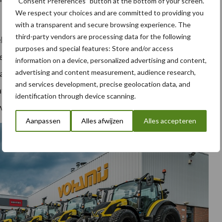
“Consent Preferences” button at the bottom of your screen.
We respect your choices and are committed to providing you
with a transparent and secure browsing experience. The
third-party vendors are processing data for the following
kker al in de fabriek kan zijn samengesteld naar de
purposes and special features: Store and/or access
Defensie- én luchthaveninzet maakte het mogelijk om
information on a device, personalized advertising and content,
ur, aangepaste banden en zelfs sneeuwkettingen. Dit
advertising and content measurement, audience research,
and services development, precise geolocation data, and
aats van Vohamij in Heythuysen nog speciﬁeke zaken
identification through device scanning.
de wensen van de Nederlandse Luchtmacht.
Aanpassen
Alles afwijzen
Alles accepteren