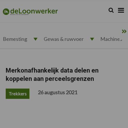
Spring
Door
Spring
Spring
naar
naar
naar
naar
Zoeken...
Zoek
deloonwerker.nl
de
de
de
de
hoofdnavigatie
hoofd
eerste
voettekst
inhoud
sidebar
Bemesting
Gewas & ruwvoer
Machines
Merkonafhankelijk data delen en
koppelen aan perceelsgrenzen
26 augustus 2021
Trekkers