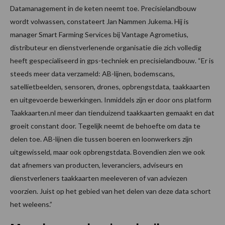
Datamanagement in de keten neemt toe. Precisielandbouw
wordt volwassen, constateert Jan Nammen Jukema. Hij is
manager Smart Farming Services bij Vantage Agrometius,
distributeur en dienstverlenende organisatie die zich volledig
heeft gespecialiseerd in gps-techniek en precisielandbouw. “Er is
steeds meer data verzameld: AB-lijnen, bodemscans,
satellietbeelden, sensoren, drones, opbrengstdata, taakkaarten
en uitgevoerde bewerkingen. Inmiddels zijn er door ons platform
Taakkaarten.nl meer dan tienduizend taakkaarten gemaakt en dat
groeit constant door. Tegelijk neemt de behoefte om data te
delen toe. AB-lijnen die tussen boeren en loonwerkers zijn
uitgewisseld, maar ook opbrengstdata. Bovendien zien we ook
dat afnemers van producten, leveranciers, adviseurs en
dienstverleners taakkaarten meeleveren of van adviezen
voorzien. Juist op het gebied van het delen van deze data schort
het weleens.”