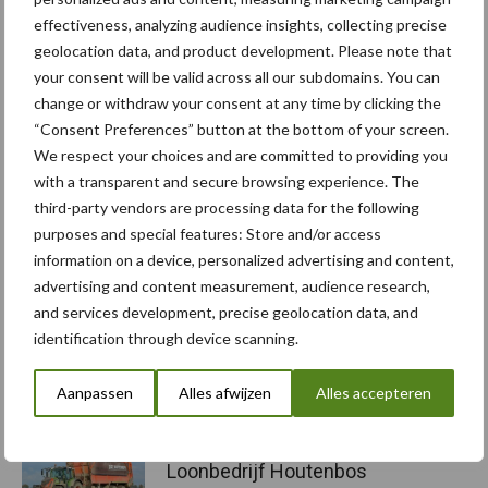
De nieuwe omgeving van Taakkaart.nl is de afgelopen maand
effectiveness, analyzing audience insights, collecting precise
geïmplementeerd en beschikbaar.
geolocation data, and product development. Please note that
your consent will be valid across all our subdomains. You can
Dit betreft een artikel uit onze Akkerbouwkrant. De
change or withdraw your consent at any time by clicking the
Akkerbouwkrant gratis thuis op de mat?
“Consent Preferences” button at the bottom of your screen.
We respect your choices and are committed to providing you
Tekst: Martin de Vries
with a transparent and secure browsing experience. The
Beeld: Vantage Agrometius
third-party vendors are processing data for the following
purposes and special features: Store and/or access
Aanbevolen voor jou! trekkers
information on a device, personalized advertising and content,
advertising and content measurement, audience research,
Fendt 313 van familie Calis:
and services development, precise geolocation data, and
van kelderbouw tot balen
identification through device scanning.
laden
Aanpassen
Alles afwijzen
Alles accepteren
Het oranje neusje van
Loonbedrijf Houtenbos