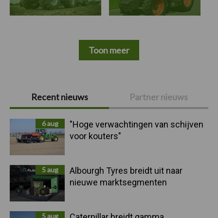
Toon meer
Primaire
Recent nieuws
Partner nieuws
Sidebar
6 aug
"Hoge verwachtingen van schijven
voor kouters"
5 aug
Albourgh Tyres breidt uit naar
nieuwe marktsegmenten
5 aug
Caterpillar breidt gamma