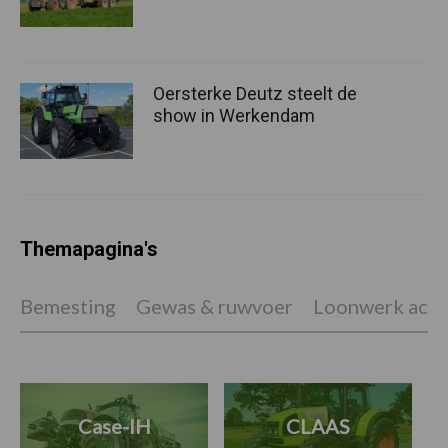
Oersterke Deutz steelt de
show in Werkendam
Themapagina's
Bemesting
Gewas & ruwvoer
Loonwerk activ
Case-IH
CLAAS