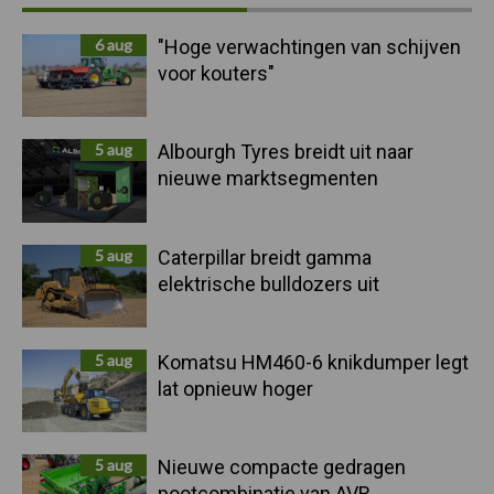
Sidebar
6 aug
"Hoge verwachtingen van schijven
voor kouters"
5 aug
Albourgh Tyres breidt uit naar
nieuwe marktsegmenten
5 aug
Caterpillar breidt gamma
elektrische bulldozers uit
5 aug
Komatsu HM460-6 knikdumper legt
lat opnieuw hoger
5 aug
Nieuwe compacte gedragen
pootcombinatie van AVR