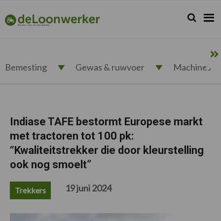
Spring
Door
Spring
Spring
naar
naar
naar
naar
Zoeken...
Zoek
deloonwerker.nl
de
de
de
de
hoofdnavigatie
hoofd
eerste
voettekst
inhoud
sidebar
Bemesting
Gewas & ruwvoer
Machines
Indiase TAFE bestormt Europese markt
met tractoren tot 100 pk:
“Kwaliteitstrekker die door kleurstelling
ook nog smoelt”
19 juni 2024
Trekkers