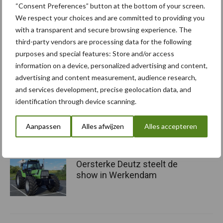
Aanbevolen voor jou! trekkers
“Consent Preferences” button at the bottom of your screen.
We respect your choices and are committed to providing you
with a transparent and secure browsing experience. The
Fendt 313 van familie Calis:
third-party vendors are processing data for the following
van kelderbouw tot balen
purposes and special features: Store and/or access
laden
information on a device, personalized advertising and content,
advertising and content measurement, audience research,
and services development, precise geolocation data, and
Het oranje neusje van
identification through device scanning.
Loonbedrijf Houtenbos
Aanpassen
Alles afwijzen
Alles accepteren
Oersterke Deutz steelt de
show in Werkendam