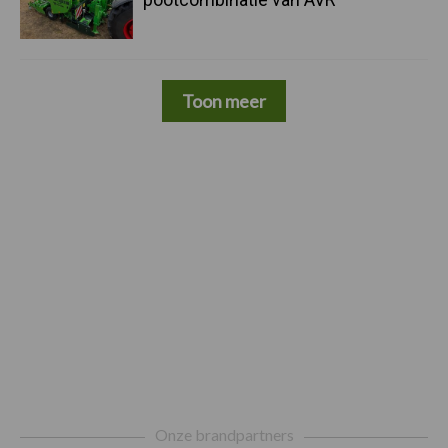
Toon meer
Footer
Onze brandpartners