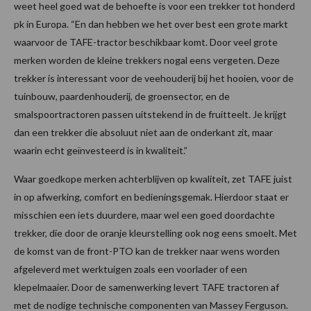
weet heel goed wat de behoefte is voor een trekker tot honderd
pk in Europa. “En dan hebben we het over best een grote markt
waarvoor de TAFE-tractor beschikbaar komt. Door veel grote
merken worden de kleine trekkers nogal eens vergeten. Deze
trekker is interessant voor de veehouderij bij het hooien, voor de
tuinbouw, paardenhouderij, de groensector, en de
smalspoortractoren passen uitstekend in de fruitteelt. Je krijgt
dan een trekker die absoluut niet aan de onderkant zit, maar
waarin echt geïnvesteerd is in kwaliteit.”
Waar goedkope merken achterblijven op kwaliteit, zet TAFE juist
in op afwerking, comfort en bedieningsgemak. Hierdoor staat er
misschien een iets duurdere, maar wel een goed doordachte
trekker, die door de oranje kleurstelling ook nog eens smoelt. Met
de komst van de front-PTO kan de trekker naar wens worden
afgeleverd met werktuigen zoals een voorlader of een
klepelmaaier. Door de samenwerking levert TAFE tractoren af
met de nodige technische componenten van Massey Ferguson.