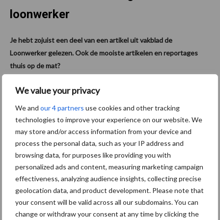
loonwerker
Je hebt zojuist een deel van een artikel uit vakblad de
Loonwerker gelezen. Ook de mooiste artikelen en reportages
thuis op de mat?
Vakblad de Loonwerker behandelt vaktechniek,
We value your privacy
gebruikerservaringen en visies van fabrikanten en collega’s in
We and
our 4 partners
use cookies and other tracking
terugkerende rubrieken zoals ‘Machine in de kijker’ en
technologies to improve your experience on our website. We
‘Loonwerker in beeld’. Het beschrijft de laatste ontwikkelingen in
may store and/or access information from your device and
trends van de sector waarmee het een onmisbaar vakblad is voor
process the personal data, such as your IP address and
de agrarische loonwerker.
browsing data, for purposes like providing you with
personalized ads and content, measuring marketing campaign
Shop direct een jaarabonnement of bekijk alle mogelijkheden via
effectiveness, analyzing audience insights, collecting precise
deloonwerker.nl/abonneren
.
geolocation data, and product development. Please note that
your consent will be valid across all our subdomains. You can
Vakblad de Loonwerker is een uitgave van
Prosu
.
change or withdraw your consent at any time by clicking the