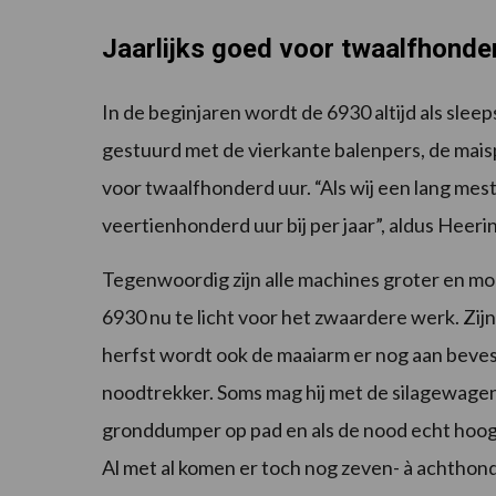
Jaarlijks goed voor twaalfhonde
In de beginjaren wordt de 6930 altijd als slee
gestuurd met de vierkante balenpers, de mais
voor twaalfhonderd uur. “Als wij een lang m
veertienhonderd uur bij per jaar”, aldus Heeri
Tegenwoordig zijn alle machines groter en moe
6930 nu te licht voor het zwaardere werk. Zijn
herfst wordt ook de maaiarm er nog aan beves
noodtrekker. Soms mag hij met de silagewagen 
gronddumper op pad en als de nood echt hoog
Al met al komen er toch nog zeven- à achthonde