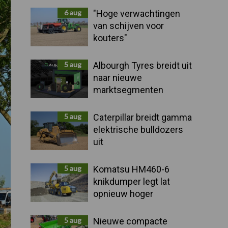
Sidebar
6 aug
"Hoge verwachtingen
van schijven voor
kouters"
5 aug
Albourgh Tyres breidt uit
naar nieuwe
marktsegmenten
5 aug
Caterpillar breidt gamma
elektrische bulldozers
uit
5 aug
Komatsu HM460-6
knikdumper legt lat
opnieuw hoger
5 aug
Nieuwe compacte