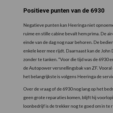
Positieve punten van de 6930
Negatieve punten kan Heeringa niet opnoemen
ruime en stille cabine bevalt hem prima. De air
einde van de dag nog naar behoren. De bedienin
enkele keer mee rijdt. Daarnaast kan de John 
zonder te tanken. “Voor die tijd was de 6930 er
de Autopower versnellingsbak van ZF. Vooral ov
het belangrijkste is volgens Heeringa de servic
Over de vraag of de 6930 nog lang op het bedrij
geen grote reparaties komen, blijft hij voorlo
loonbedrijf is de trekker nog te goed om in te r