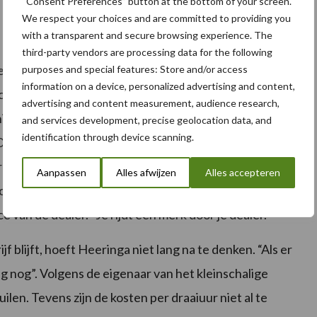
“Consent Preferences” button at the bottom of your screen.
We respect your choices and are committed to providing you
with a transparent and secure browsing experience. The
third-party vendors are processing data for the following
. Positieve punten heeft hij genoeg op voorraad. De
purposes and special features: Store and/or access
information on a device, personalized advertising and content,
co is snel koud, ook op lange dagen doet hij het aan het
advertising and content measurement, audience research,
g is tamelijk simpel, ook voor de zzp’er die er een
and services development, precise geolocation data, and
identification through device scanning.
Deere gemakkelijk veertien uur zijn werk uitvoeren
g zuinig”, vertelt Heeringa. Hij is ook enthousiast over
Aanpassen
Alles afwijzen
Alles accepteren
er de eco-regeling bij vijftig kilometer per uur. Maar
e van de dealer. “Je rijdt een merk door je dealer.”
f blijft, hoeft Heeringa niet lang na te denken. “Als er
pig nog”. Volgens de eigenaar van het kleinschalige
uilen. Tevens zijn de kosten per draaiuur niet al te