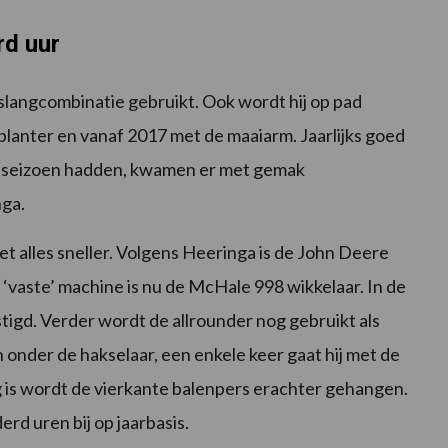
rd uur
pslangcombinatie gebruikt. Ook wordt hij op pad
planter en vanaf 2017 met de maaiarm. Jaarlijks goed
estseizoen hadden, kwamen er met gemak
nga.
t alles sneller. Volgens Heeringa is de John Deere
 ‘vaste’ machine is nu de McHale 998 wikkelaar. In de
tigd. Verder wordt de allrounder nog gebruikt als
onder de hakselaar, een enkele keer gaat hij met de
 is wordt de vierkante balenpers erachter gehangen.
rd uren bij op jaarbasis.