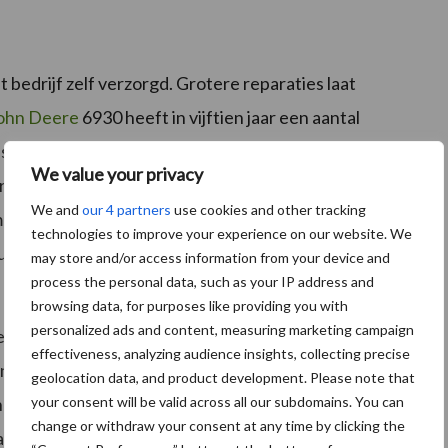
edrijf zelf verzorgd. Grotere reparaties laat
ohn Deere
6930 heeft in vijftien jaar een aantal
is de koppakking vervangen. Rond de 10.000 uren zijn
We value your privacy
erTech Plus motor vervangen. Bij 18.512 uren is de
We and
our 4 partners
use cookies and other tracking
mankementen vertoonde. Rond de 19.250 uren is de
technologies to improve your experience on our website. We
en en lagers. Verder zijn enkele kleinere storingen
may store and/or access information from your device and
process the personal data, such as your IP address and
browsing data, for purposes like providing you with
personalized ads and content, measuring marketing campaign
zelf het onderhoud doe”, verklaart Heeringa. Na het
effectiveness, analyzing audience insights, collecting precise
 tijd meer om zelf te sleutelen. Tevens is personeel in
geolocation data, and product development. Please note that
your consent will be valid across all our subdomains. You can
geschikt personeel kan vinden, heb ik alle nieuwere
change or withdraw your consent at any time by clicking the
. Dat geeft mij enigszins rust”, aldus Heeringa.