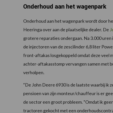
Onderhoud aan het wagenpark
Onderhoud aan het wagenpark wordt door het b
Heeringa over aan de plaatselijke dealer. De
J
grotere reparaties ondergaan. Na 3.000 uren 
de injectoren van de zescilinder 6,8 liter Pow
front-aftakas losgekoppeld omdat deze veel 
achter-aftakasstomp vervangen samen met buss
verholpen.
“De John Deere 6930 is de laatste waarbij ik 
pensioen van zijn monteur/chauffeur is er geen
de sector een groot probleem. “Omdat ik geen 
tractoren gekocht met een onderhoudscontract