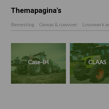
Themapagina's
Bemesting
Gewas & ruwvoer
Loonwerk ac
Case-IH
CLAAS