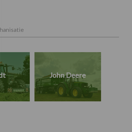
anisatie
dt
John Deere