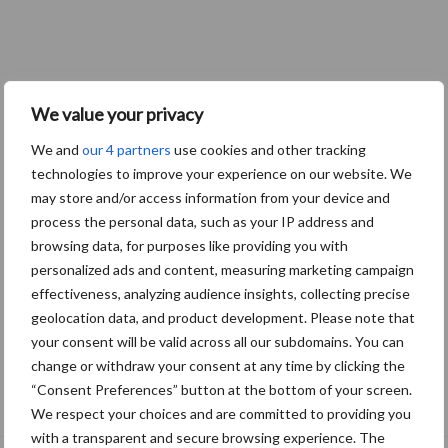
We value your privacy
We and
our 4 partners
use cookies and other tracking
technologies to improve your experience on our website. We
may store and/or access information from your device and
process the personal data, such as your IP address and
browsing data, for purposes like providing you with
personalized ads and content, measuring marketing campaign
effectiveness, analyzing audience insights, collecting precise
geolocation data, and product development. Please note that
your consent will be valid across all our subdomains. You can
change or withdraw your consent at any time by clicking the
Albourgh Tyres breidt uit naar nieuwe
“Consent Preferences” button at the bottom of your screen.
marktsegmenten
We respect your choices and are committed to providing you
with a transparent and secure browsing experience. The