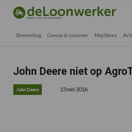
Spring
Door
Spring
Spring
naar
naar
naar
naar
deloonwerker.nl
de
de
de
de
hoofdnavigatie
hoofd
eerste
voettekst
inhoud
sidebar
Bemesting
Gewas & ruwvoer
Machines
Acti
John Deere niet op Agro
13 mei 2016
John Deere