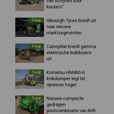
van schijven voor
kouters"
5 aug
Albourgh Tyres breidt uit
naar nieuwe
marktsegmenten
5 aug
Caterpillar breidt gamma
elektrische bulldozers
uit
5 aug
Komatsu HM460-6
knikdumper legt lat
opnieuw hoger
5 aug
Nieuwe compacte
gedragen
pootcombinatie van AVR