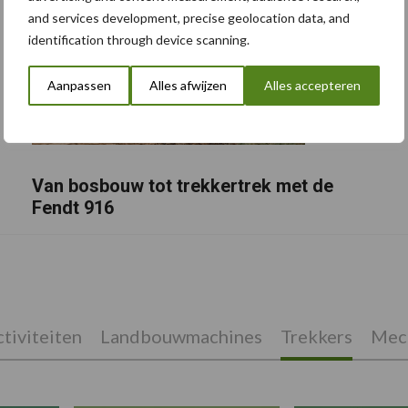
and services development, precise geolocation data, and
identification through device scanning.
Aanpassen
Alles afwijzen
Alles accepteren
Van bosbouw tot trekkertrek met de
Fendt 916
tiviteiten
Landbouwmachines
Trekkers
Mech