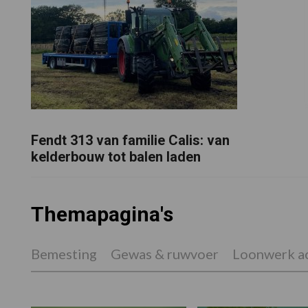
Fendt 313 van familie Calis: van
kelderbouw tot balen laden
Themapagina's
Bemesting
Gewas & ruwvoer
Loonwerk ac