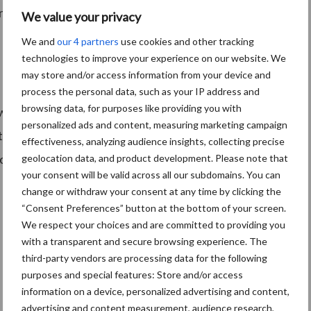
 nog beter ondersteunen, terwijl het persoonlijke en
We value your privacy
We and
our 4 partners
use cookies and other tracking
technologies to improve your experience on our website. We
may store and/or access information from your device and
process the personal data, such as your IP address and
browsing data, for purposes like providing you with
Zweegers Equipment Group en is distributeur van
personalized ads and content, measuring marketing campaign
ief in België, Duitsland, Italië, Denemarken en Canada
effectiveness, analyzing audience insights, collecting precise
voorziening en financieringsoplossingen voor de
geolocation data, and product development. Please note that
your consent will be valid across all our subdomains. You can
change or withdraw your consent at any time by clicking the
“Consent Preferences” button at the bottom of your screen.
We respect your choices and are committed to providing you
with a transparent and secure browsing experience. The
third-party vendors are processing data for the following
purposes and special features: Store and/or access
information on a device, personalized advertising and content,
advertising and content measurement, audience research,