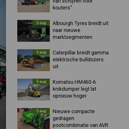
van schijven voor
kouters"
5 aug
Albourgh Tyres breidt uit
naar nieuwe
marktsegmenten
5 aug
Caterpillar breidt gamma
elektrische bulldozers
uit
5 aug
Komatsu HM460-6
knikdumper legt lat
opnieuw hoger
5 aug
Nieuwe compacte
gedragen
pootcombinatie van AVR