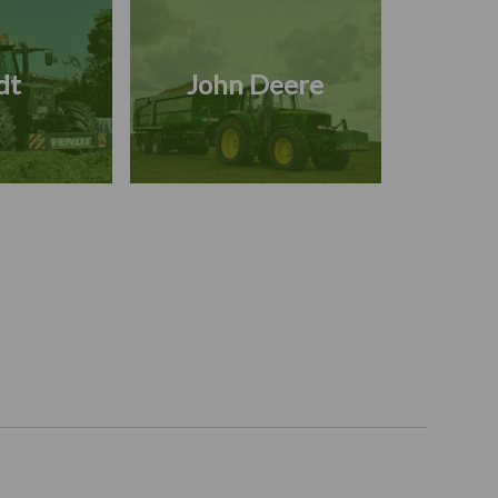
dt
John Deere