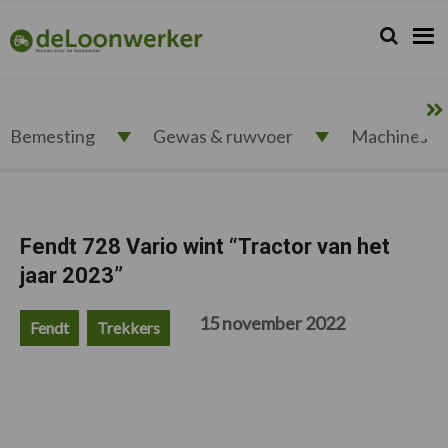
Spring
Door
Spring
Spring
naar
naar
naar
naar
Zoeken...
Zoek
deloonwerker.nl
de
de
de
de
hoofdnavigatie
hoofd
eerste
voettekst
inhoud
sidebar
Bemesting
Gewas & ruwvoer
Machines
Fendt 728 Vario wint “Tractor van het
jaar 2023”
15 november 2022
Fendt
Trekkers