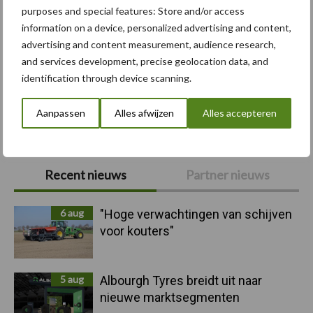
purposes and special features: Store and/or access
Case-IH
CLAAS
information on a device, personalized advertising and content,
advertising and content measurement, audience research,
and services development, precise geolocation data, and
identification through device scanning.
Toon meer
Aanpassen
Alles afwijzen
Alles accepteren
Primaire
Recent nieuws
Partner nieuws
Sidebar
6 aug
"Hoge verwachtingen van schijven
voor kouters"
5 aug
Albourgh Tyres breidt uit naar
nieuwe marktsegmenten