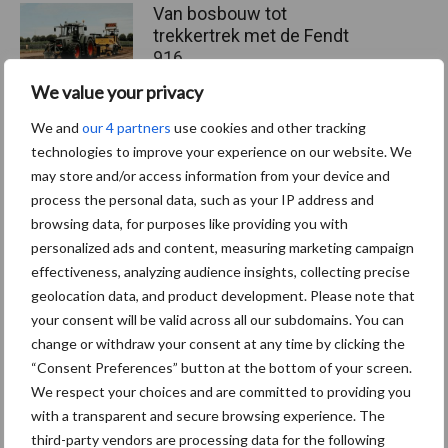
Van bosbouw tot
trekkertrek met de Fendt
916
We value your privacy
We and
our 4 partners
use cookies and other tracking
Fendt viert 50.000e Fendt
technologies to improve your experience on our website. We
900 Vario met een
may store and/or access information from your device and
gelimiteerd jubileummodel
process the personal data, such as your IP address and
browsing data, for purposes like providing you with
personalized ads and content, measuring marketing campaign
effectiveness, analyzing audience insights, collecting precise
geolocation data, and product development. Please note that
Themapagina's
your consent will be valid across all our subdomains. You can
change or withdraw your consent at any time by clicking the
Bemesting
Gewas & ruwvoer
Loonwerk activ
“Consent Preferences” button at the bottom of your screen.
We respect your choices and are committed to providing you
with a transparent and secure browsing experience. The
third-party vendors are processing data for the following