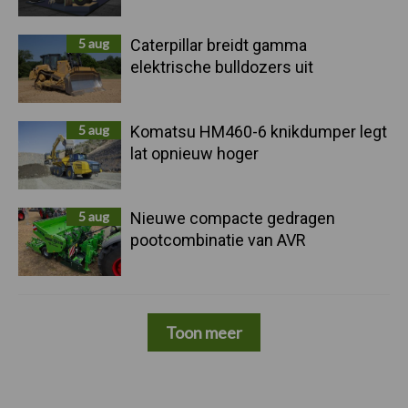
5 aug
Caterpillar breidt gamma
elektrische bulldozers uit
5 aug
Komatsu HM460-6 knikdumper legt
lat opnieuw hoger
5 aug
Nieuwe compacte gedragen
pootcombinatie van AVR
Toon meer