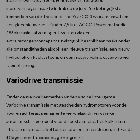
luchtdrukwisselsysteem, FendtONE en tot 300pk
motorvermogen maakte indruk op de jury: “de belangrijkste
kenmerken van de Tractor of The Year 2023 winnaar omvatten
een gloednieuwe zes cilinder 7,5 liter AGCO-Power motor die
283pk maximaal vermogen levert en via een
extravermogenconcept tot twintig pk beschikbaar maakt onder
alle omstandigheden alsook een nieuwe transmissie, een nieuw
hydrauliek en koelsysteem, en een nieuwe veilige categorie vier
cabinefiltering.
Variodrive transmissie
Onder de nieuwe kenmerken vinden we: de Intelligente
Variodrive transmissie met gescheiden hydromotoren voor de
voor en achteras, permanente vierwielaandrijving welke
automatisch is geregeld voor de beste tractie, het Pull-in turn
effect om de draaicirkel tot tien procent te verkleinen, het Fendt
iD lagetoerental concept, geïntegreerd