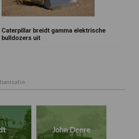
Caterpillar breidt gamma elektrische
bulldozers uit
anisatie
dt
John Deere