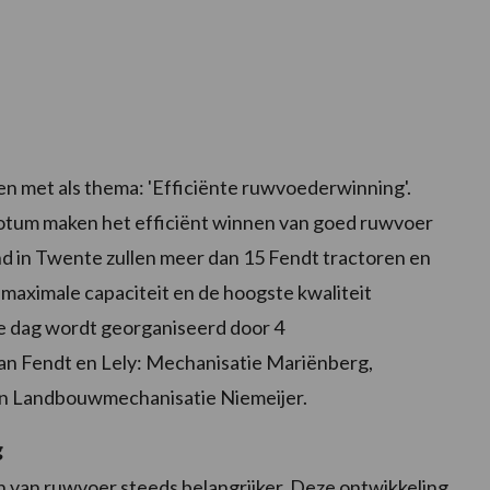
n met als thema: 'Efficiënte ruwvoederwinning'.
uotum maken het efficiënt winnen van goed ruwvoer
nd in Twente zullen meer dan 15 Fendt tractoren en
maximale capaciteit en de hoogste kwaliteit
e dag wordt georganiseerd door 4
an Fendt en Lely: Mechanisatie Mariënberg,
en Landbouwmechanisatie Niemeijer.
g
n van ruwvoer steeds belangrijker. Deze ontwikkeling