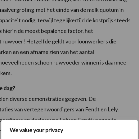
aalvergroting met het einde van de melk quotum in
iteit nodig, terwijl tegelijkertijd de kostprijs steeds
s hierin de meest bepalende factor, het
 ruwvoer! Hetzelfde geldt voor loonwerkers die
rken en een afname zien van het aantal
e hoeveelheden schoon ruwvoeder winnen is daarmee
kers.
e dag?
elen diverse demonstraties gegeven. De
aties van vertegenwoordigers van Fendt en Lely.
ordigers en dealers van Lely en Fendt vragen te
We value your privacy
et machines en tractoren. Daarnaast wordt er ook