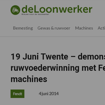
Spring
Door
Spring
Spring
naar
naar
naar
naar
deloonwerker.nl
de
de
de
de
hoofdnavigatie
hoofd
eerste
voettekst
inhoud
sidebar
Bemesting
Gewas & ruwvoer
Machines
Acti
19 Juni Twente – demonst
ruwvoederwinning met Fe
machines
4 juni 2014
Fendt