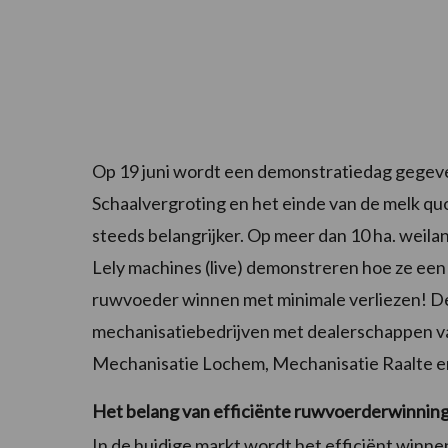
Op 19 juni wordt een demonstratiedag gegeve
Schaalvergroting en het einde van de melk q
steeds belangrijker. Op meer dan 10 ha. weila
Lely machines (live) demonstreren hoe ze een 
ruwvoeder winnen met minimale verliezen! D
mechanisatiebedrijven met dealerschappen v
Mechanisatie Lochem, Mechanisatie Raalte 
Het belang van efficiënte ruwvoerderwinnin
In de huidige markt wordt het efficiënt winne