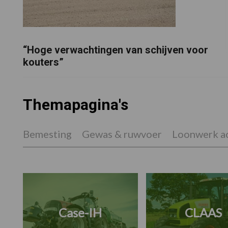
“Hoge verwachtingen van schijven voor
kouters”
Themapagina's
Bemesting
Gewas & ruwvoer
Loonwerk ac
Case-IH
CLAAS