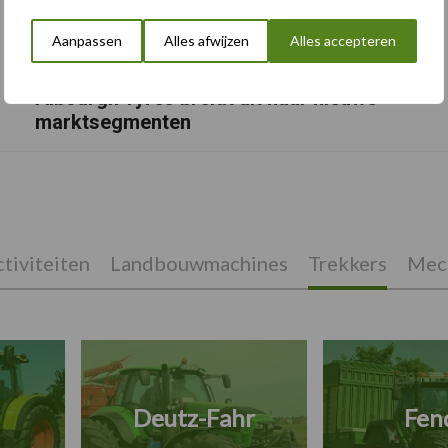
Aanpassen
Alles afwijzen
Alles accepteren
Albourgh Tyres breidt uit naar nieuwe
marktsegmenten
tiviteiten
Landbouwmachines
Trekkers
Mech
Deutz-Fahr
Fen