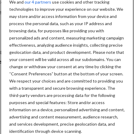
onserveren van graskuil. Ook is deze dag uiteraard
We and
our 4 partners
use cookies and other tracking
technologies to improve your experience on our website. We
e ontmoeten, ervaringen en kennis uit te wisselen en
may store and/or access information from your device and
process the personal data, such as your IP address and
browsing data, for purposes like providing you with
personalized ads and content, measuring marketing campaign
effectiveness, analyzing audience insights, collecting precise
 19 juni in Bornebroek,
Twente
. Adres:
geolocation data, and product development. Please note that
your consent will be valid across all our subdomains. You can
onstraties: 14:00-16:00 / 19:00-21:00.
change or withdraw your consent at any time by clicking the
“Consent Preferences” button at the bottom of your screen.
We respect your choices and are committed to providing you
with a transparent and secure browsing experience. The
third-party vendors are processing data for the following
purposes and special features: Store and/or access
information on a device, personalized advertising and content,
advertising and content measurement, audience research,
and services development, precise geolocation data, and
identification through device scanning.