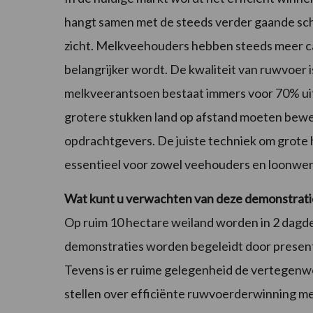
hangt samen met de steeds verder gaande sch
zicht. Melkveehouders hebben steeds meer capac
belangrijker wordt. De kwaliteit van ruwvoer i
melkveerantsoen bestaat immers voor 70% uit
grotere stukken land op afstand moeten bewe
opdrachtgevers. De juiste techniek om grot
essentieel voor zowel veehouders en loonwer
Wat kunt u verwachten van deze demonstrati
Op ruim 10 hectare weiland worden in 2 dagd
demonstraties worden begeleidt door present
Tevens is er ruime gelegenheid de vertegenwo
stellen over efficiënte ruwvoerderwinning m