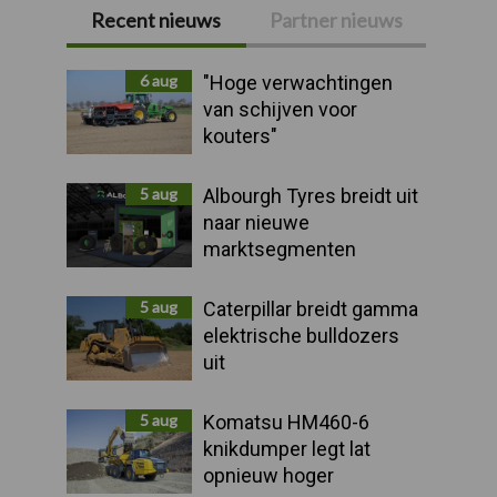
Recent nieuws
Partner nieuws
Primaire
Sidebar
6 aug
"Hoge verwachtingen
van schijven voor
kouters"
5 aug
Albourgh Tyres breidt uit
naar nieuwe
marktsegmenten
5 aug
Caterpillar breidt gamma
elektrische bulldozers
uit
5 aug
Komatsu HM460-6
knikdumper legt lat
opnieuw hoger