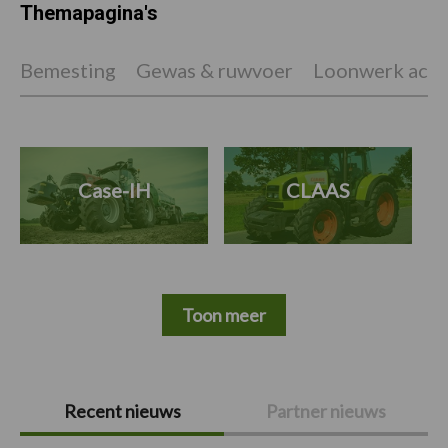
Themapagina's
Bemesting
Gewas & ruwvoer
Loonwerk activ
Case-IH
CLAAS
Toon meer
Primaire
Recent nieuws
Partner nieuws
Sidebar