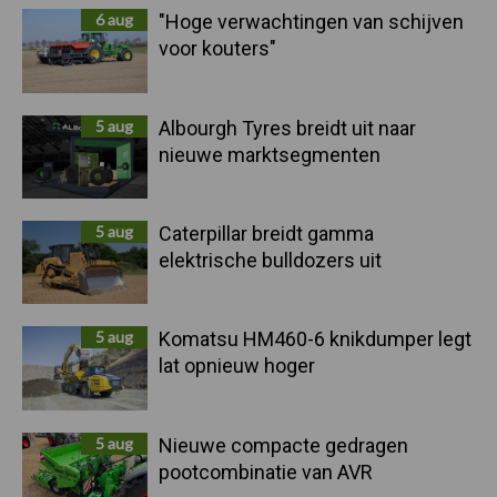
6 aug
"Hoge verwachtingen van schijven
voor kouters"
5 aug
Albourgh Tyres breidt uit naar
nieuwe marktsegmenten
5 aug
Caterpillar breidt gamma
elektrische bulldozers uit
5 aug
Komatsu HM460-6 knikdumper legt
lat opnieuw hoger
5 aug
Nieuwe compacte gedragen
pootcombinatie van AVR