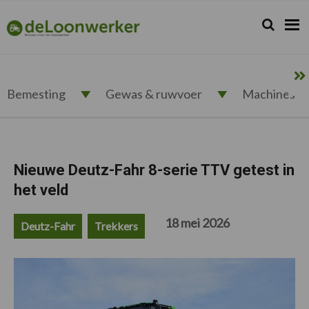
Spring
Door
Spring
Spring
naar
naar
naar
naar
Zoeken...
Zoek
deloonwerker.nl
de
de
de
de
hoofdnavigatie
hoofd
eerste
voettekst
inhoud
sidebar
Bemesting
Gewas & ruwvoer
Machines
Nieuwe Deutz-Fahr 8-serie TTV getest in
het veld
18 mei 2026
Deutz-Fahr
Trekkers