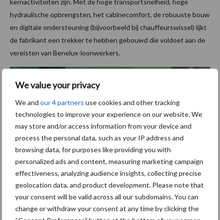
kernactiviteiten zijn. Met de hoge transportsnelheid, hoge
hydraulische opbrengsten, het cabinecomfort, de robuuste bouw
en digitale ondersteuning (bijvoorbeeld bij chauffeurswissel) lijkt
de fabrikant een trekker te hebben gebouwd die voldoet aan de
vereisten van Benelux-loonwerkers.
We value your privacy
We and
our 4 partners
use cookies and other tracking
technologies to improve your experience on our website. We
may store and/or access information from your device and
process the personal data, such as your IP address and
browsing data, for purposes like providing you with
personalized ads and content, measuring marketing campaign
effectiveness, analyzing audience insights, collecting precise
geolocation data, and product development. Please note that
your consent will be valid across all our subdomains. You can
De bediening op het spatbord staat in de pre-serie te hoog. Dit
change or withdraw your consent at any time by clicking the
werd ondertussen aangepast.