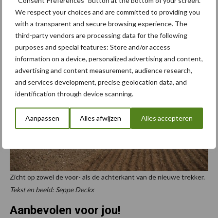
“Consent Preferences” button at the bottom of your screen.
We respect your choices and are committed to providing you
Een volledig verslag van het bezoek aan Deutz-Fahr, is te lezen in
with a transparent and secure browsing experience. The
het mei-nummer van vakblad
de Loonwerker
.
third-party vendors are processing data for the following
purposes and special features: Store and/or access
information on a device, personalized advertising and content,
advertising and content measurement, audience research,
and services development, precise geolocation data, and
identification through device scanning.
Aanpassen
Alles afwijzen
Alles accepteren
Zicht op zowel de voor- als de achterkant van de nieuwe trekker.
Tekst en beeld: Seppe Deckx
Aanbevolen voor jou!