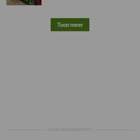
Toon meer
Footer
Onze brandpartners