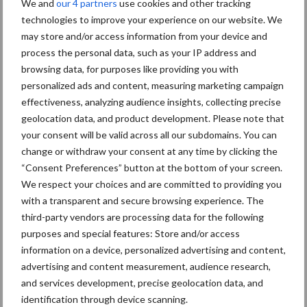
Themapagina's
We and
our 4 partners
use cookies and other tracking
technologies to improve your experience on our website. We
may store and/or access information from your device and
Bemesting
Gewas & ruwvoer
Loonwerk activ
process the personal data, such as your IP address and
browsing data, for purposes like providing you with
personalized ads and content, measuring marketing campaign
effectiveness, analyzing audience insights, collecting precise
geolocation data, and product development. Please note that
Case-IH
CLAAS
your consent will be valid across all our subdomains. You can
change or withdraw your consent at any time by clicking the
“Consent Preferences” button at the bottom of your screen.
We respect your choices and are committed to providing you
with a transparent and secure browsing experience. The
Toon meer
third-party vendors are processing data for the following
purposes and special features: Store and/or access
information on a device, personalized advertising and content,
advertising and content measurement, audience research,
and services development, precise geolocation data, and
Footer
identification through device scanning.