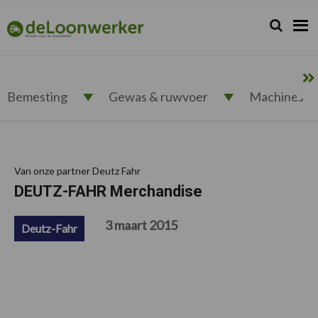
Spring
Door
Spring
Spring
naar
naar
naar
naar
Zoeken...
Zoek
deloonwerker.nl
de
de
de
de
hoofdnavigatie
hoofd
eerste
voettekst
inhoud
sidebar
Bemesting
Gewas & ruwvoer
Machines
Van onze partner Deutz Fahr
DEUTZ-FAHR Merchandise
3 maart 2015
Deutz-Fahr