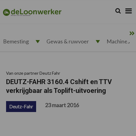
Spring
Door
Spring
Spring
naar
naar
naar
naar
Zoeken...
Zoek
deloonwerker.nl
de
de
de
de
hoofdnavigatie
hoofd
eerste
voettekst
inhoud
sidebar
Bemesting
Gewas & ruwvoer
Machines
Van onze partner Deutz Fahr
DEUTZ-FAHR 3160.4 Cshift en TTV
verkrijgbaar als Toplift-uitvoering
23 maart 2016
Deutz-Fahr