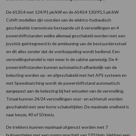
De 6130.4 met 124/91 pk/kW en de 6140.4 130/95,5 pk/kW
Cshift modellen zijn voorzien van de elektro-hydraulisch
geschakelde transmissie bestaande uit 6 versnellingen en 4
powershiftstanden welke allemaal geschakeld worden met een
joystick geïntegreerd in de armleuning van de bestuurdersstoel
en dit alles zonder dat de voetkoppeling wordt bediend. Een
versnellingshendel is niet meer in de cabine aanwezig. De 4-
powershiftstanden kunnen automatisch afhankelijk van de
belasting worden op- en afgeschakeld met het APS systeem en
met Speedmatching wordt de powershiftstand automatisch
aangepast aan de belasting bij het wisselen van de versnelling.
Totaal kunnen 24/24 versnellingen voor- en achteruit worden
geschakeld met zeer korte schakeltijden. De maximale snelheid is
naar keuze, 40 of 50 km/u.
De trekkers kunnen maximaal uitgerust worden met 7
hulpventielen met een pompcapaciteit van 120 l/min. Hebben een