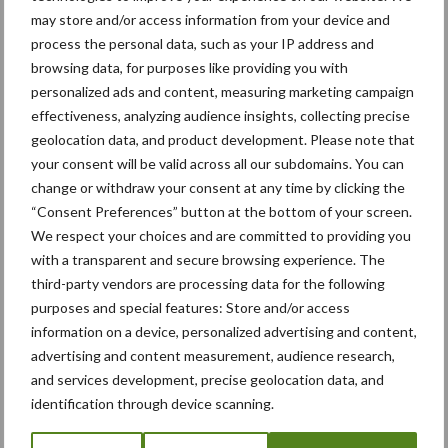
may store and/or access information from your device and
process the personal data, such as your IP address and
browsing data, for purposes like providing you with
Van onze partner Deutz Fahr
personalized ads and content, measuring marketing campaign
DEUTZ-FAHR introduceert
effectiveness, analyzing audience insights, collecting precise
nieuwe 4E-serie
geolocation data, and product development. Please note that
your consent will be valid across all our subdomains. You can
change or withdraw your consent at any time by clicking the
Van onze partner Deutz Fahr
“Consent Preferences” button at the bottom of your screen.
DEUTZ-FAHR maaidorsers:
We respect your choices and are committed to providing you
100 jaar ervaring in het
with a transparent and secure browsing experience. The
dorsen van
third-party vendors are processing data for the following
landbouwgewassen
purposes and special features: Store and/or access
information on a device, personalized advertising and content,
advertising and content measurement, audience research,
and services development, precise geolocation data, and
Themapagina's
identification through device scanning.
Bemesting
Gewas & ruwvoer
Loonwerk activ