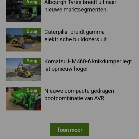
5 aug
Albourgh Tyres breidt uit naar
nieuwe marktsegmenten
5 aug
Caterpillar breidt gamma
elektrische bulldozers uit
5 aug
Komatsu HM460-6 knikdumper legt
lat opnieuw hoger
5 aug
Nieuwe compacte gedragen
pootcombinatie van AVR
Toon meer