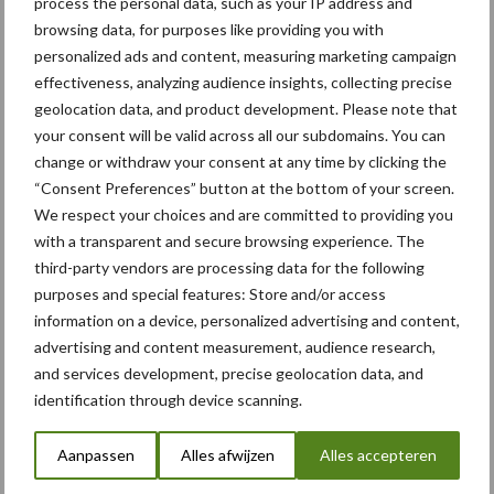
process the personal data, such as your IP address and
browsing data, for purposes like providing you with
personalized ads and content, measuring marketing campaign
Albourgh Tyres breidt uit
effectiveness, analyzing audience insights, collecting precise
naar nieuwe
geolocation data, and product development. Please note that
marktsegmenten
your consent will be valid across all our subdomains. You can
change or withdraw your consent at any time by clicking the
“Consent Preferences” button at the bottom of your screen.
We respect your choices and are committed to providing you
Caterpillar breidt gamma
with a transparent and secure browsing experience. The
elektrische bulldozers uit
third-party vendors are processing data for the following
purposes and special features: Store and/or access
information on a device, personalized advertising and content,
advertising and content measurement, audience research,
and services development, precise geolocation data, and
Themapagina's
identification through device scanning.
Bemesting
Gewas & ruwvoer
Loonwerk activ
Aanpassen
Alles afwijzen
Alles accepteren