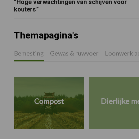
“Hoge verwachtingen van schijven voor
kouters”
Themapagina's
Bemesting
Gewas & ruwvoer
Loonwerk ac
Compost
Dierlijke m