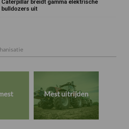
Caterpillar breidt gamma elektrische
bulldozers uit
anisatie
mest
Mest uitrijden