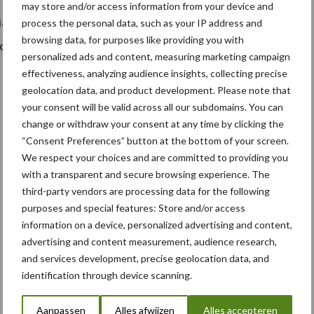
may store and/or access information from your device and
via de nieuwsberichten of meldt u aan voor nieuwsbrief.
process the personal data, such as your IP address and
browsing data, for purposes like providing you with
 McConnel Demo Tour 2015
personalized ads and content, measuring marketing campaign
effectiveness, analyzing audience insights, collecting precise
geolocation data, and product development. Please note that
your consent will be valid across all our subdomains. You can
change or withdraw your consent at any time by clicking the
“Consent Preferences” button at the bottom of your screen.
We respect your choices and are committed to providing you
with a transparent and secure browsing experience. The
third-party vendors are processing data for the following
purposes and special features: Store and/or access
information on a device, personalized advertising and content,
advertising and content measurement, audience research,
and services development, precise geolocation data, and
identification through device scanning.
Aanpassen
Alles afwijzen
Alles accepteren