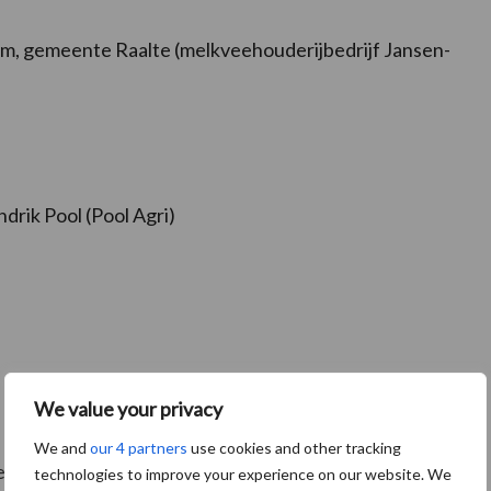
, gemeente Raalte (melkveehouderijbedrijf Jansen-
drik Pool (Pool Agri)
We value your privacy
We and
our 4 partners
use cookies and other tracking
de demo daadwerkelijk door kan gaan.
technologies to improve your experience on our website. We