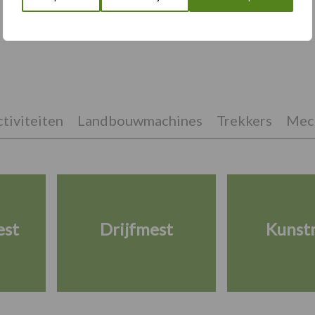
Albourgh Tyres breidt uit naar nieuwe
marktsegmenten
tiviteiten
Landbouwmachines
Trekkers
Mech
est
Drijfmest
Kunst