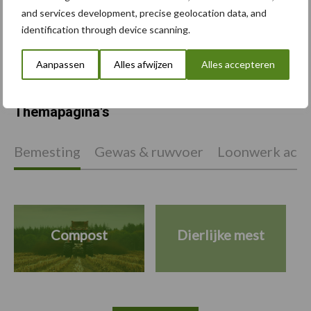
ATH en GTH 2026: smart
and services development, precise geolocation data, and
farming, autonome
identification through device scanning.
voersystemen en mobiele
energievoorziening
Aanpassen
Alles afwijzen
Alles accepteren
Themapagina's
Bemesting
Gewas & ruwvoer
Loonwerk activ
Compost
Dierlijke mest