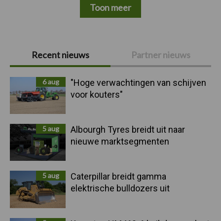
Toon meer
Primaire
Recent nieuws
Partner nieuws
Sidebar
6 aug
"Hoge verwachtingen van schijven
voor kouters"
5 aug
Albourgh Tyres breidt uit naar
nieuwe marktsegmenten
5 aug
Caterpillar breidt gamma
elektrische bulldozers uit