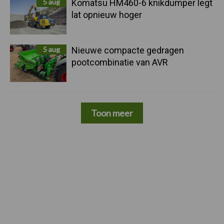
5 aug
Komatsu HM460-6 knikdumper legt
lat opnieuw hoger
5 aug
Nieuwe compacte gedragen
pootcombinatie van AVR
Toon meer