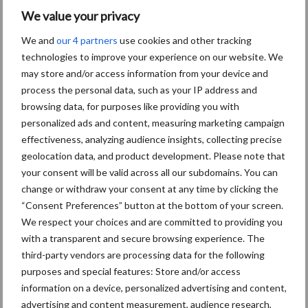
loondoorbetaling bij ziekte. “Alleen met duidelijkheid kunnen
We value your privacy
ondernemers blijven investeren,” besluit Koopmans.
We and
our 4 partners
use cookies and other tracking
technologies to improve your experience on our website. We
Bron:
LTO
may store and/or access information from your device and
Aanbevolen voor jou! ondernemen
process the personal data, such as your IP address and
browsing data, for purposes like providing you with
personalized ads and content, measuring marketing campaign
Track & tracebedrijf Allsetra
effectiveness, analyzing audience insights, collecting precise
traceert Giant na Giant
geolocation data, and product development. Please note that
your consent will be valid across all our subdomains. You can
change or withdraw your consent at any time by clicking the
“Consent Preferences” button at the bottom of your screen.
Hoe track & trace-systemen
We respect your choices and are committed to providing you
helpen bij het terugvinden
with a transparent and secure browsing experience. The
van gestolen materieel
third-party vendors are processing data for the following
purposes and special features: Store and/or access
information on a device, personalized advertising and content,
advertising and content measurement, audience research,