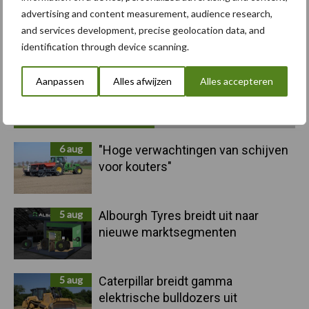
advertising and content measurement, audience research,
and services development, precise geolocation data, and
Toon meer
identification through device scanning.
Aanpassen
Alles afwijzen
Alles accepteren
Primaire
Recent nieuws
Partner nieuws
Sidebar
6 aug
"Hoge verwachtingen van schijven
voor kouters"
5 aug
Albourgh Tyres breidt uit naar
nieuwe marktsegmenten
5 aug
Caterpillar breidt gamma
elektrische bulldozers uit