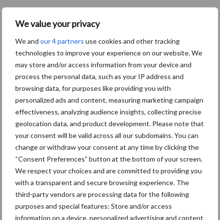
We value your privacy
Carré rondt herstructurering
af en kijkt weer vooruit
We and
our 4 partners
use cookies and other tracking
technologies to improve your experience on our website. We
may store and/or access information from your device and
process the personal data, such as your IP address and
browsing data, for purposes like providing you with
personalized ads and content, measuring marketing campaign
Themapagina's
effectiveness, analyzing audience insights, collecting precise
geolocation data, and product development. Please note that
Bemesting
Gewas & ruwvoer
Loonwerk activ
your consent will be valid across all our subdomains. You can
change or withdraw your consent at any time by clicking the
“Consent Preferences” button at the bottom of your screen.
We respect your choices and are committed to providing you
Beregening /
with a transparent and secure browsing experience. The
Hakselen
third-party vendors are processing data for the following
Irrigatie
purposes and special features: Store and/or access
information on a device, personalized advertising and content,