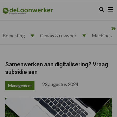
Spring
Door
Spring
Spring
naar
naar
naar
naar
Zoeken...
Zoek
deloonwerker.nl
de
de
de
de
hoofdnavigatie
hoofd
eerste
voettekst
inhoud
sidebar
Bemesting
Gewas & ruwvoer
Machines
Samenwerken aan digitalisering? Vraag
subsidie aan
23 augustus 2024
Management