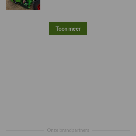
Toon meer
Footer
Onze brandpartners