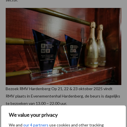
Bezoek RMV Hardenberg Op 21, 22 & 23 oktober 2025 vindt
RMV plaats in Evenementenhal Hardenberg, de beurs is dagelijks
te bezoeken van 13.00 – 22.00 uur.
We value your privacy
Bron en beeld:
Easyfairs
We and
our 4 partners
use cookies and other tracking