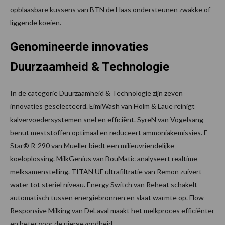
opblaasbare kussens van BTN de Haas ondersteunen zwakke of
liggende koeien.
Genomineerde innovaties
Duurzaamheid & Technologie
In de categorie Duurzaamheid & Technologie zijn zeven
innovaties geselecteerd. EimiWash van Holm & Laue reinigt
kalvervoedersystemen snel en efficiënt. SyreN van Vogelsang
benut meststoffen optimaal en reduceert ammoniakemissies. E-
Star® R-290 van Mueller biedt een milieuvriendelijke
koeloplossing. MilkGenius van BouMatic analyseert realtime
melksamenstelling. TITAN UF ultrafiltratie van Remon zuivert
water tot steriel niveau. Energy Switch van Reheat schakelt
automatisch tussen energiebronnen en slaat warmte op. Flow-
Responsive Milking van DeLaval maakt het melkproces efficiënter
en beter voor de uiergezondheid.