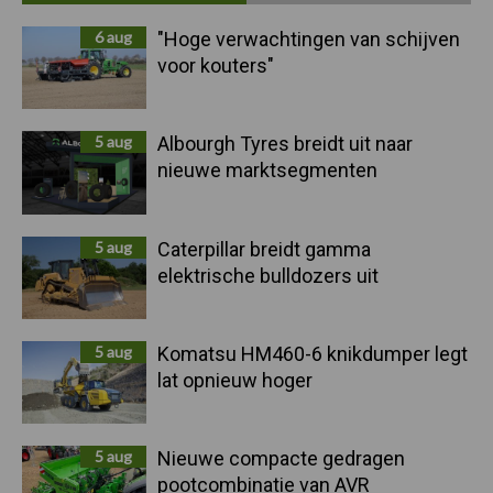
Sidebar
6 aug
"Hoge verwachtingen van schijven
voor kouters"
5 aug
Albourgh Tyres breidt uit naar
nieuwe marktsegmenten
5 aug
Caterpillar breidt gamma
elektrische bulldozers uit
5 aug
Komatsu HM460-6 knikdumper legt
lat opnieuw hoger
5 aug
Nieuwe compacte gedragen
pootcombinatie van AVR