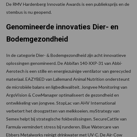
De RMV Hardenberg Innovatie Awards is een publieksprijs en de
stembus is nu geopend.
Genomineerde innovaties Dier- en
Bodemgezondheid
In de categorie Dier- & Bodemgezondheid zijn acht innovatieve
oplossingen genomineerd. De Abbifan 140-XXP-31 van Abbi-
Aerotech is een stille en energiezuinige ventilator van gerecycled
materiaal. EAZYBED van Lallemand Animal Nutrition ondersteunt
de microbiële balans en ligbedkwaliteit. Jongvee Monitoring van
ArgoVision & CowManager optimaliseert de gezondheid en
ontwikkeling van jongvee. StopLac van AHV International
verbetert het droogzetten van melkkoeien. myStrategy van
Semex helpt bij strategische fokbeslissingen. SecureCattle van
Farmula vermindert stress bij runderen. Blue Watercare van
Ebbers Metalworks reinigt drinkwater met UV-C. De Air-Cow