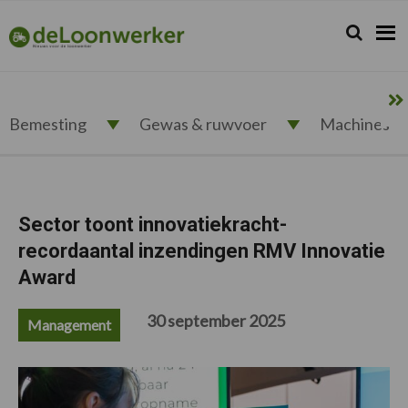
Spring
Door
Spring
Spring
naar
naar
naar
naar
Zoeken...
Zoek
deloonwerker.nl
de
de
de
de
hoofdnavigatie
hoofd
eerste
voettekst
inhoud
sidebar
Bemesting
Gewas & ruwvoer
Machines
Sector toont innovatiekracht-
recordaantal inzendingen RMV Innovatie
Award
30 september 2025
Management