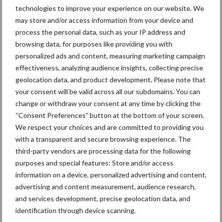
Aanbevolen voor jou! management
technologies to improve your experience on our website. We
may store and/or access information from your device and
“Inzicht is nog maar het
process the personal data, such as your IP address and
begin”
browsing data, for purposes like providing you with
personalized ads and content, measuring marketing campaign
effectiveness, analyzing audience insights, collecting precise
geolocation data, and product development. Please note that
your consent will be valid across all our subdomains. You can
Stilstand voorkomen met
change or withdraw your consent at any time by clicking the
slijtvaste lagen
“Consent Preferences” button at the bottom of your screen.
We respect your choices and are committed to providing you
with a transparent and secure browsing experience. The
third-party vendors are processing data for the following
Carré rondt herstructurering
purposes and special features: Store and/or access
af en kijkt weer vooruit
information on a device, personalized advertising and content,
advertising and content measurement, audience research,
and services development, precise geolocation data, and
identification through device scanning.