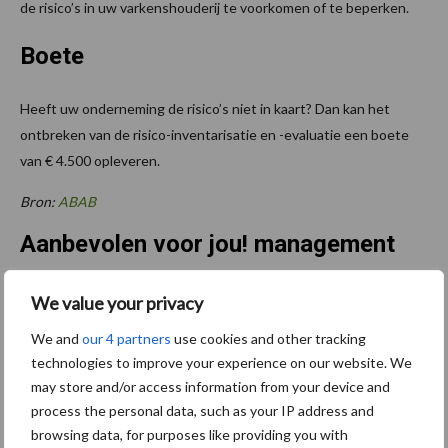
de risico’s in uw varkenshouderij te voorkomen of te beperken.
Boete
Heeft uw onderneming de risico’s niet in kaart? Dan kan het
ontbreken van de risico-inventarisatie en -evaluatie een boete
van € 4.500 opleveren.
Bron:
ABAB
Aanbevolen voor jou! management
We value your privacy
“Inzicht is nog maar het
begin”
We and
our 4 partners
use cookies and other tracking
technologies to improve your experience on our website. We
may store and/or access information from your device and
process the personal data, such as your IP address and
Stilstand voorkomen met
browsing data, for purposes like providing you with