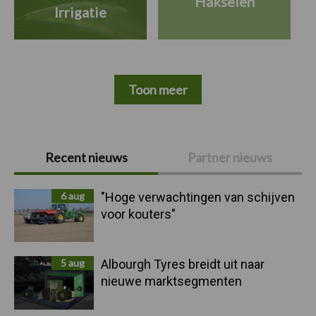
Hakselen
Irrigatie
Toon meer
Primaire
Recent nieuws
Partner nieuws
Sidebar
6 aug
"Hoge verwachtingen van schijven
voor kouters"
5 aug
Albourgh Tyres breidt uit naar
nieuwe marktsegmenten