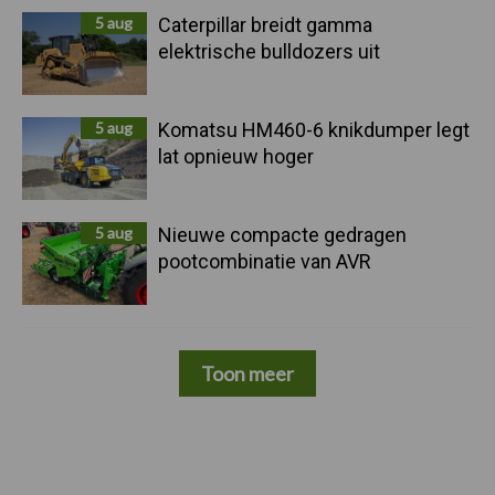
5 aug
Caterpillar breidt gamma
elektrische bulldozers uit
5 aug
Komatsu HM460-6 knikdumper legt
lat opnieuw hoger
5 aug
Nieuwe compacte gedragen
pootcombinatie van AVR
Toon meer