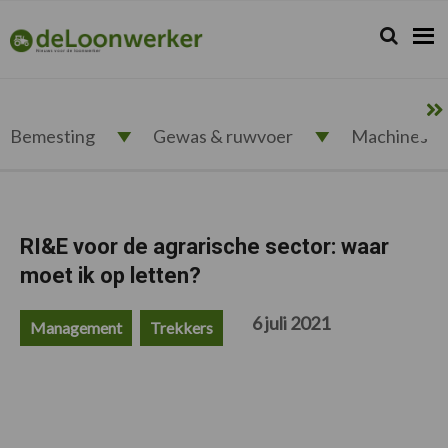
Spring
Door
Spring
Spring
naar
naar
naar
naar
Zoeken...
Zoek
deloonwerker.nl
de
de
de
de
hoofdnavigatie
hoofd
eerste
voettekst
inhoud
sidebar
Bemesting
Gewas & ruwvoer
Machines
RI&E voor de agrarische sector: waar
moet ik op letten?
6 juli 2021
Management
Trekkers