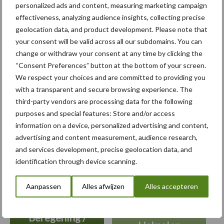
slijtvaste lagen
personalized ads and content, measuring marketing campaign
effectiveness, analyzing audience insights, collecting precise
geolocation data, and product development. Please note that
your consent will be valid across all our subdomains. You can
change or withdraw your consent at any time by clicking the
Carré rondt herstructurering
“Consent Preferences” button at the bottom of your screen.
af en kijkt weer vooruit
We respect your choices and are committed to providing you
with a transparent and secure browsing experience. The
third-party vendors are processing data for the following
purposes and special features: Store and/or access
information on a device, personalized advertising and content,
Themapagina's
advertising and content measurement, audience research,
and services development, precise geolocation data, and
identification through device scanning.
Bemesting
Gewas & ruwvoer
Loonwerk activ
Aanpassen
Alles afwijzen
Alles accepteren
Beregening /