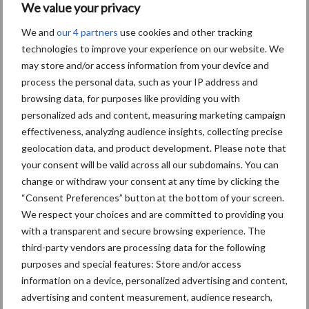
We value your privacy
vele balen hooi en stro met deze Fiat. Een speciale trekker met
We and
our 4 partners
use cookies and other tracking
emotionele waarde. “Onze zonen gebruiken hem alleen nog maar
technologies to improve your experience on our website. We
om naar de plaatselijke oldtimer dagen te gaan”, vertelt Roel.
may store and/or access information from your device and
Johan voegt daar nog aan toe: “Al had ik geen cent meer om eten
process the personal data, such as your IP address and
te kopen, die Fiat zal nooit het erf verlaten!” Naast de Fiat is de
browsing data, for purposes like providing you with
Fendt 718 vario COM 3 de fijnste trekker volgens de broers. In
personalized ads and content, measuring marketing campaign
de afgelopen dertien jaar hebben zich geen grote reparaties
effectiveness, analyzing audience insights, collecting precise
voorgedaan. De trekker is uitzonderlijk betrouwbaar en sterk
geolocation data, and product development. Please note that
genoeg voor veel allround-werkzaamheden.
your consent will be valid across all our subdomains. You can
change or withdraw your consent at any time by clicking the
Ook is de
Fendt
718 wendbaar en een stuk zuiniger dan zijn
“Consent Preferences” button at the bottom of your screen.
concurrenten. “Een echte allrounder”, aldus Johan Coenen. “Het
We respect your choices and are committed to providing you
enige nadeel is de cabine. Deze is niet heel groot.” De Fendt 718
with a transparent and secure browsing experience. The
wordt bij Coenen gebruikt voor het planten van asperges. Daarna
third-party vendors are processing data for the following
wordt deze aan de tweede maisplanter gehangen om de eerste
purposes and special features: Store and/or access
combinatie iets meer lucht te geven. Als de Claas Axion 830 aan
information on a device, personalized advertising and content,
advertising and content measurement, audience research,
de pers gehangen wordt, krijgt de 718 een plekje tussen de