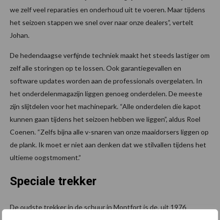
we zelf veel reparaties en onderhoud uit te voeren. Maar tijdens
het seizoen stappen we snel over naar onze dealers”, vertelt
Johan.
De hedendaagse verfijnde techniek maakt het steeds lastiger om
zelf alle storingen op te lossen. Ook garantiegevallen en
software updates worden aan de professionals overgelaten. In
het onderdelenmagazijn liggen genoeg onderdelen. De meeste
zijn slijtdelen voor het machinepark. “Alle onderdelen die kapot
kunnen gaan tijdens het seizoen hebben we liggen”, aldus Roel
Coenen. “Zelfs bijna alle v-snaren van onze maaidorsers liggen op
de plank. Ik moet er niet aan denken dat we stilvallen tijdens het
ultieme oogstmoment.”
Speciale trekker
De oudste trekker in de schuur in Montfort is de, uit 1976
stammende, Fiat 780 van opa. Lang geleden perst opa Coenen