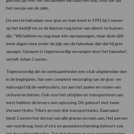
gerooid zijn met het verzamelen van blad met kop, voor die tijd
het neusje van de zalm.
De eerste hakselaar voor gras en mais komt in 1991 bij Coenen
op het bedrijf om zo de klanten nog beter van dienst te kunnen
zijn. “Wij hebben nu nog maar één opraapwagen, maar deze rijdt
meer dagen mee onder de pijp van de hakselaar dan dat hij gras
opraapt. Oprapen is tegenwoordig vervangen door het hakselen”,
vertelt Johan Coenen.
Tegenwoordig zijn de werkzaamheden een stuk uitgebreider dan
in de beginjaren. Van een complete verzorging van de gras- en
maisoogst bij de veehouders, tot aan het zaaien en rooien van
cichorei en bieten. Ook voor het uitrijden en transporteren van
mest hebben de broers een oplossing. Dit gebeurt met twee
Vervaet Hydro-Trike’s en met drie transporttanks. Daarnaast
biedt Coenen het dorsen van alle granen en mais aan. Het persen
van voordroog, hooi of stro en gewasbescherming behoort ook
tot de werkzaamheden. Tot slot planten ze nog aspergeplanten.