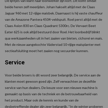
De lijntjes van klant naar loonwerker zijn kort. Dit komt omdat
beide heren zelf meerijden. Johan hakselt altijd met de Claas
Jaguar 960 met 12-rijige maisbek. Daarnaast is hij vaste chauffeur
van de Amazone Pantera 4504-veldspuit. Roel perst altijd met de
Claas Axion 830 en Claas Quadrant 5300rc. De Vervaet Beet
Eater 625 is ook altijd bestuurd door Roel. Het loonbedrijf blinkt
qua werkzaamheden uit in het zaaien van bieten, cichorei en mais.
Met de nieuw aangekochte Väderstad 10-rijige maisplanter met
sectieafsluiting moet het zaaien nog secuurder kunnen.
Service
Voor beide broers is dit woord zeer belangrijk. De service aan de
klanten moet gewoon goed zijn. Zelf verwachten ze dezelfde
service van hun dealers. De keuze voor een nieuwe machine is
gemaakt op basis van de techniek en de betrouwbaarheid van
het product. Maar ook de kennis en kunde van de
desbetreffende dealer zijn zeer belangrijk. “In de winter proberen