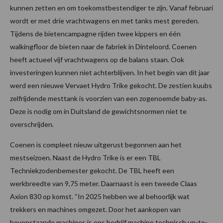
kunnen zetten en om toekomstbestendiger te zijn. Vanaf februari
wordt er met drie vrachtwagens en met tanks mest gereden.
Tijdens de bietencampagne rijden twee kippers en één
walkingfloor de bieten naar de fabriek in Dinteloord. Coenen
heeft actueel vijf vrachtwagens op de balans staan. Ook
investeringen kunnen niet achterblijven. In het begin van dit jaar
werd een nieuwe Vervaet Hydro Trike gekocht. De zestien kuubs
zelfrijdende mesttank is voorzien van een zogenoemde baby-as.
Deze is nodig om in Duitsland de gewichtsnormen niet te
overschrijden.
Coenen is compleet nieuw uitgerust begonnen aan het
mestseizoen. Naast de Hydro Trike is er een TBL
Techniekzodenbemester gekocht. De TBL heeft een
werkbreedte van 9,75 meter. Daarnaast is een tweede Claas
Axion 830 op komst. “In 2025 hebben we al behoorlijk wat
trekkers en machines omgezet. Door het aankopen van
bovenstaande machines is ons bedrijf machine technisch up-to-