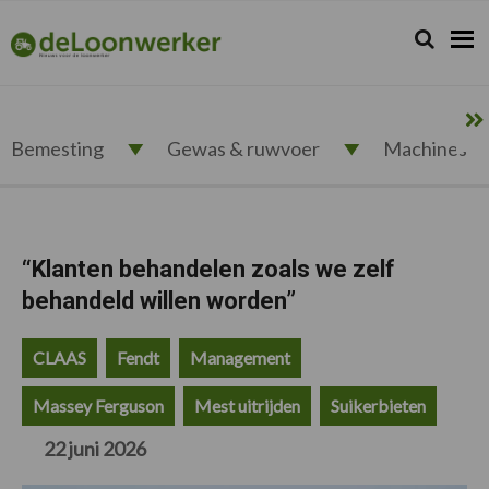
Spring
Door
Spring
Spring
naar
naar
naar
naar
Zoeken...
Zoek
deloonwerker.nl
de
de
de
de
hoofdnavigatie
hoofd
eerste
voettekst
inhoud
sidebar
Bemesting
Gewas & ruwvoer
Machines
“Klanten behandelen zoals we zelf
behandeld willen worden”
CLAAS
Fendt
Management
Massey Ferguson
Mest uitrijden
Suikerbieten
22 juni 2026