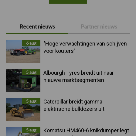
Primaire
Recent nieuws
Partner nieuws
Sidebar
6 aug
"Hoge verwachtingen van schijven
voor kouters"
5 aug
Albourgh Tyres breidt uit naar
nieuwe marktsegmenten
5 aug
Caterpillar breidt gamma
elektrische bulldozers uit
5 aug
Komatsu HM460-6 knikdumper legt