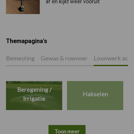
af en kijkt weer vooruit
Themapagina's
Bemesting
Gewas & ruwvoer
Loonwerk activ
Beregening /
Hakselen
Irrigatie
Toon meer