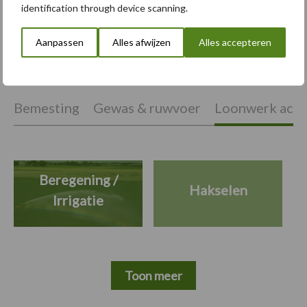
identification through device scanning.
Aanpassen
Alles afwijzen
Alles accepteren
Themapagina's
Bemesting
Gewas & ruwvoer
Loonwerk activ
Beregening /
Hakselen
Irrigatie
Toon meer