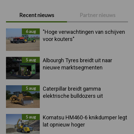
Primaire
Recent nieuws
Partner nieuws
Sidebar
6 aug
"Hoge verwachtingen van schijven
voor kouters"
5 aug
Albourgh Tyres breidt uit naar
nieuwe marktsegmenten
5 aug
Caterpillar breidt gamma
elektrische bulldozers uit
5 aug
Komatsu HM460-6 knikdumper legt
lat opnieuw hoger