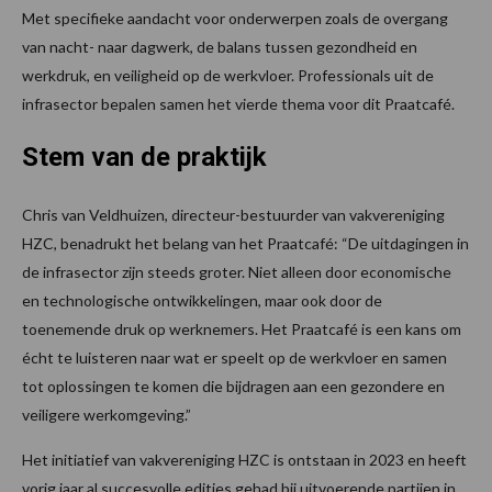
Met specifieke aandacht voor onderwerpen zoals de overgang
van nacht- naar dagwerk, de balans tussen gezondheid en
werkdruk, en veiligheid op de werkvloer. Professionals uit de
infrasector bepalen samen het vierde thema voor dit Praatcafé.
Stem van de praktijk
Chris van Veldhuizen, directeur-bestuurder van vakvereniging
HZC, benadrukt het belang van het Praatcafé: “De uitdagingen in
de infrasector zijn steeds groter. Niet alleen door economische
en technologische ontwikkelingen, maar ook door de
toenemende druk op werknemers. Het Praatcafé is een kans om
écht te luisteren naar wat er speelt op de werkvloer en samen
tot oplossingen te komen die bijdragen aan een gezondere en
veiligere werkomgeving.”
Het initiatief van vakvereniging HZC is ontstaan in 2023 en heeft
vorig jaar al succesvolle edities gehad bij uitvoerende partijen in