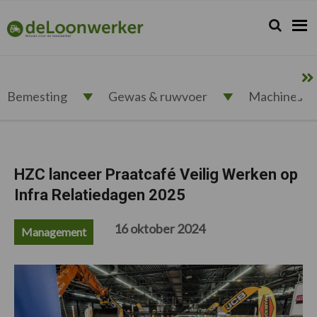
Spring
Door
Spring
Spring
naar
naar
naar
naar
Zoeken...
Zoek
deloonwerker.nl
de
de
de
de
hoofdnavigatie
hoofd
eerste
voettekst
inhoud
sidebar
Bemesting
Gewas & ruwvoer
Machines
HZC lanceer Praatcafé Veilig Werken op
Infra Relatiedagen 2025
16 oktober 2024
Management