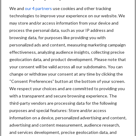
Bron: HZC
We and
our 4 partners
use cookies and other tracking
Beeld: Jasper vd Zwan
technologies to improve your experience on our website. We
Aanbevolen voor jou! management
may store and/or access information from your device and
process the personal data, such as your IP address and
browsing data, for purposes like providing you with
“Inzicht is nog maar het
personalized ads and content, measuring marketing campaign
begin”
effectiveness, analyzing audience insights, collecting precise
geolocation data, and product development. Please note that
your consent will be valid across all our subdomains. You can
change or withdraw your consent at any time by clicking the
Stilstand voorkomen met
“Consent Preferences” button at the bottom of your screen.
slijtvaste lagen
We respect your choices and are committed to providing you
with a transparent and secure browsing experience. The
third-party vendors are processing data for the following
purposes and special features: Store and/or access
information on a device, personalized advertising and content,
Carré rondt herstructurering
advertising and content measurement, audience research,
af en kijkt weer vooruit
and services development, precise geolocation data, and