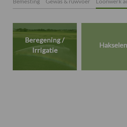
Bemesting
Gewas & ruwvoer
Loonwerk ac
Beregening /
Haksele
Irrigatie
Footer