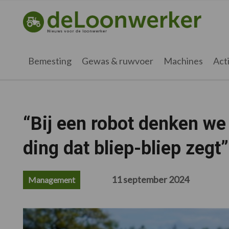
Spring
Door
Spring
Spring
naar
naar
naar
naar
deloonwerker.nl
de
de
de
de
hoofdnavigatie
hoofd
eerste
voettekst
inhoud
sidebar
Bemesting
Gewas & ruwvoer
Machines
Acti
“Bij een robot denken we
ding dat bliep-bliep zegt”
11 september 2024
Management