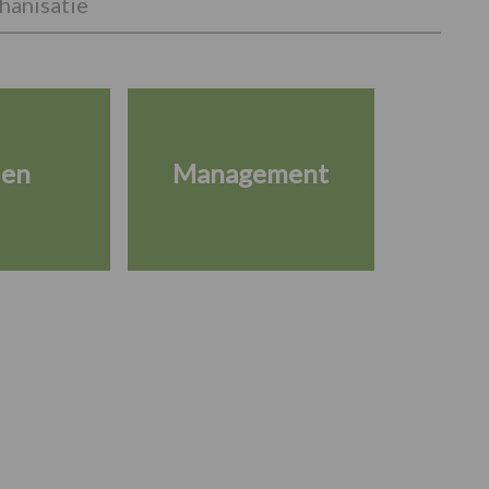
anisatie
ien
Management