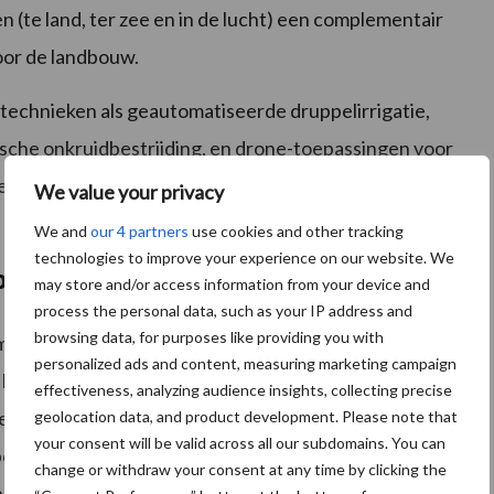
 (te land, ter zee en in de lucht) een complementair
oor de landbouw.
 technieken als geautomatiseerde druppelirrigatie,
sche onkruidbestrijding, en drone-toepassingen voor
echnieken allemaal gemeen: ze hebben zich in de
We value your privacy
We and
our 4 partners
use cookies and other tracking
technologies to improve your experience on our website. We
bedrijf?
may store and/or access information from your device and
process the personal data, such as your IP address and
browsing data, for purposes like providing you with
 maar de vraag is: is het toepasbaar op mijn bedrijf? Wat
personalized ads and content, measuring marketing campaign
t kan robotisering daarin betekenen? Daarover gaan
effectiveness, analyzing audience insights, collecting precise
pens. “Maar ook over meer praktische zaken zullen we
geolocation data, and product development. Please note that
your consent will be valid across all our subdomains. You can
ts tegelijk inzetten? Dat zou ook interessant zijn
change or withdraw your consent at any time by clicking the
n combineren met andere werkzaamheden. Is het