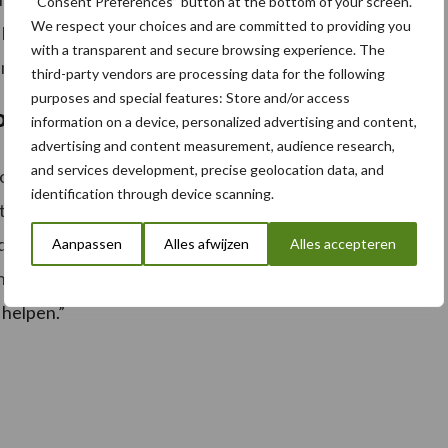
“Consent Preferences” button at the bottom of your screen.
We respect your choices and are committed to providing you
klaarmaken terwijl je zelf aan het zaaien bent? Dat zijn
with a transparent and secure browsing experience. The
unnen hebben op de beurs.”
third-party vendors are processing data for the following
purposes and special features: Store and/or access
lossingen
information on a device, personalized advertising and content,
advertising and content measurement, audience research,
and services development, precise geolocation data, and
botiseringsoplossingen. “Het is echter de kunst om
identification through device scanning.
het met een gereedschapskist. Eerst had je alleen de
aaier. Later kwam daar de inbus bij en de torx. In
Aanpassen
Alles afwijzen
Alles accepteren
t beste tot zijn recht? Het is de kunst om daar de
 helpen.”