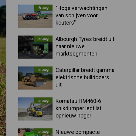
Sidebar
6 aug
"Hoge verwachtingen
van schijven voor
kouters"
5 aug
Albourgh Tyres breidt uit
naar nieuwe
marktsegmenten
5 aug
Caterpillar breidt gamma
elektrische bulldozers
uit
5 aug
Komatsu HM460-6
knikdumper legt lat
opnieuw hoger
5 aug
Nieuwe compacte