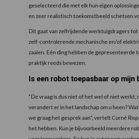
geselecteerd die met elk hun eigen oplossingen
en zeer realistisch toekomstbeeld schetsen v
Dit gaat van zelfrijdende werktuigdragers tot
zelf-controlerende mechanische en/of elektri
zaaien. Eén ding hebben de gepresenteerde t
praktijk reeds bewezen.
Is een robot toepasbaar op mijn 
“De vraag is dus niet of het wel of niet werkt,
verandert er in het landschap om u heen? Wa
we graag het gesprek aan”, vertelt Corné Ris
het hebben. Kun je bijvoorbeeld meerdere robo
voor loonwerkers. En kun je autonoom werke