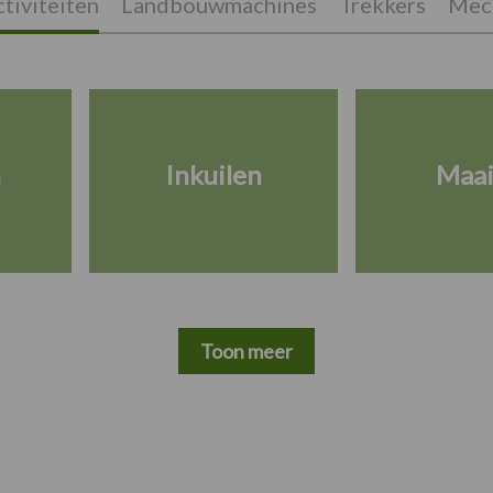
tiviteiten
Landbouwmachines
Trekkers
Mech
n
Inkuilen
Maa
Toon meer