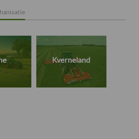
anisatie
ne
Kverneland