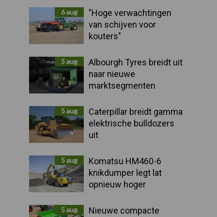
Sidebar
6 aug
"Hoge verwachtingen
van schijven voor
kouters"
5 aug
Albourgh Tyres breidt uit
naar nieuwe
marktsegmenten
5 aug
Caterpillar breidt gamma
elektrische bulldozers
uit
5 aug
Komatsu HM460-6
knikdumper legt lat
opnieuw hoger
5 aug
Nieuwe compacte