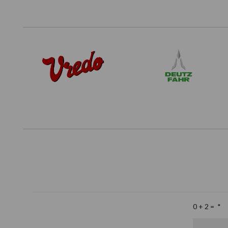
Footer
0 + 2 =
*