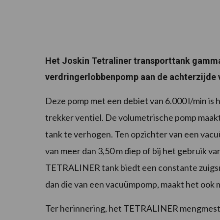
Het Joskin Tetraliner transporttank gamma
verdringerlobbenpomp aan de achterzijde v
Deze pomp met een debiet van 6.000 l/min is h
trekker ventiel. De volumetrische pomp maakt 
tank te verhogen. Ten opzichter van een vac
van meer dan 3,50 m diep of bij het gebruik v
TETRALINER tank biedt een constante zuigsne
dan die van een vacuümpomp, maakt het ook m
Ter herinnering, het TETRALINER mengmestta