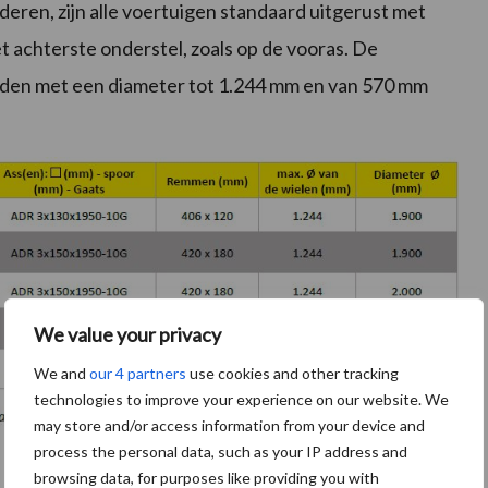
deren, zijn alle voertuigen standaard uitgerust met
 achterste onderstel, zoals op de vooras. De
den met een diameter tot 1.244 mm en van 570 mm
We value your privacy
We and
our 4 partners
use cookies and other tracking
technologies to improve your experience on our website. We
may store and/or access information from your device and
process the personal data, such as your IP address and
browsing data, for purposes like providing you with