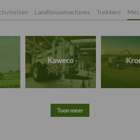
tiviteiten
Landbouwmachines
Trekkers
Mech
Kaweco
Kro
Toon meer