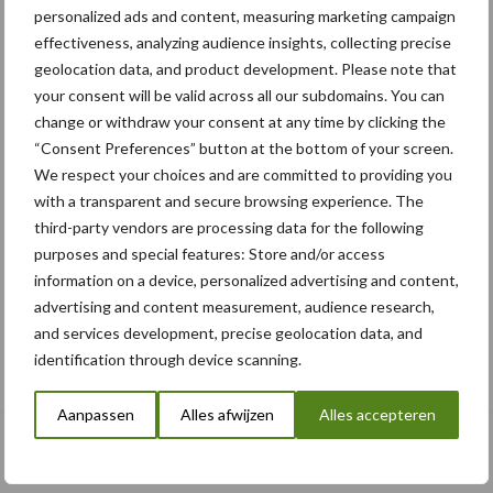
personalized ads and content, measuring marketing campaign
effectiveness, analyzing audience insights, collecting precise
geolocation data, and product development. Please note that
your consent will be valid across all our subdomains. You can
change or withdraw your consent at any time by clicking the
“Consent Preferences” button at the bottom of your screen.
We respect your choices and are committed to providing you
with a transparent and secure browsing experience. The
third-party vendors are processing data for the following
purposes and special features: Store and/or access
information on a device, personalized advertising and content,
advertising and content measurement, audience research,
and services development, precise geolocation data, and
Albourgh Tyres breidt uit naar nieuwe
identification through device scanning.
marktsegmenten
Aanpassen
Alles afwijzen
Alles accepteren