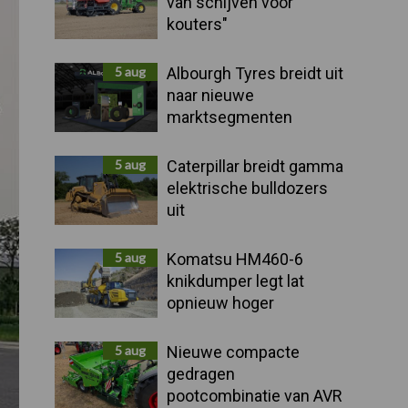
van schijven voor
kouters"
5 aug
Albourgh Tyres breidt uit
naar nieuwe
marktsegmenten
5 aug
Caterpillar breidt gamma
elektrische bulldozers
uit
5 aug
Komatsu HM460-6
knikdumper legt lat
opnieuw hoger
5 aug
Nieuwe compacte
gedragen
pootcombinatie van AVR