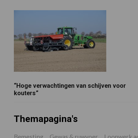
“Hoge verwachtingen van schijven voor
kouters”
Themapagina's
Bemesting
Gewas & ruwvoer
Loonwerk ac