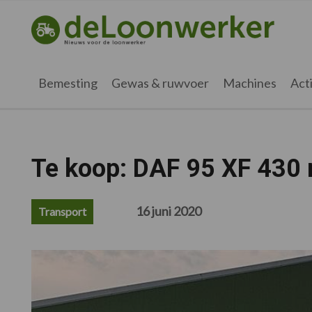
Spring
Door
Spring
Spring
naar
naar
naar
naar
deloonwerker.nl
de
de
de
de
hoofdnavigatie
hoofd
eerste
voettekst
inhoud
sidebar
Bemesting
Gewas & ruwvoer
Machines
Acti
Te koop: DAF 95 XF 430
16 juni 2020
Transport