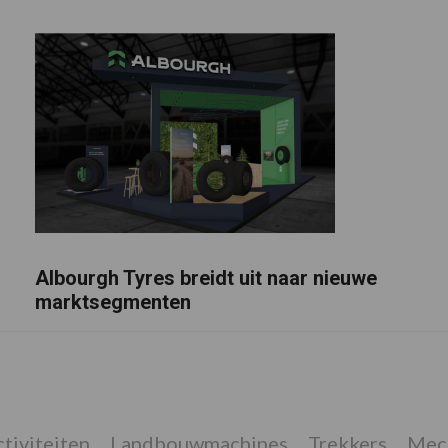
Albourgh Tyres breidt uit naar nieuwe
marktsegmenten
tiviteiten
Landbouwmachines
Trekkers
Mech