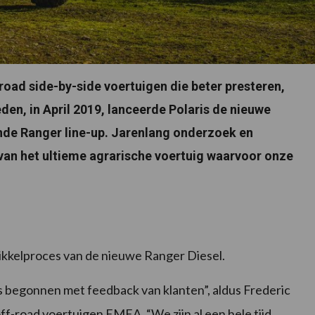
road side-by-side voertuigen die beter presteren,
eden, in April 2019, lanceerde Polaris de nieuwe
nde Ranger line-up. Jarenlang onderzoek en
 van het ultieme agrarische voertuig waarvoor onze
twikkelproces van de nieuwe Ranger Diesel.
 begonnen met feedback van klanten”, aldus Frederic
f-road voertuigen EMEA. “We zijn al een hele tijd