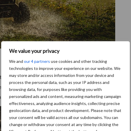
We value your privacy
We and
our 4 partners
use cookies and other tracking
technologies to improve your experience on our website. We
may store and/or access information from your device and
or die extreme duurzaam en krachtiger is en een
process the personal data, such as your IP address and
ert in lagere kosten voor de eigenaar. Dit is één van de
browsing data, for purposes like providing you with
eer geschikt werd voor de internationale markt.
personalized ads and content, measuring marketing campaign
effectiveness, analyzing audience insights, collecting precise
geolocation data, and product development. Please note that
your consent will be valid across all our subdomains. You can
change or withdraw your consent at any time by clicking the