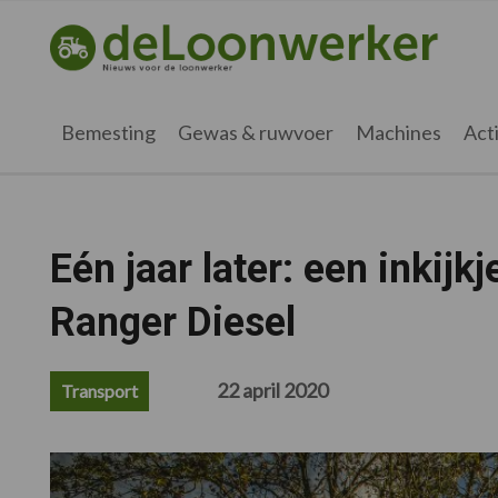
Spring
Door
Spring
Spring
naar
naar
naar
naar
deloonwerker.nl
de
de
de
de
hoofdnavigatie
hoofd
eerste
voettekst
inhoud
sidebar
Bemesting
Gewas & ruwvoer
Machines
Acti
Eén jaar later: een inkijk
Ranger Diesel
22 april 2020
Transport