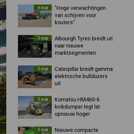
Sidebar
6 aug
"Hoge verwachtingen
van schijven voor
kouters"
5 aug
Albourgh Tyres breidt uit
naar nieuwe
marktsegmenten
5 aug
Caterpillar breidt gamma
elektrische bulldozers
uit
5 aug
Komatsu HM460-6
knikdumper legt lat
opnieuw hoger
5 aug
Nieuwe compacte