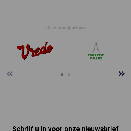
Footer
Onze brandpartners
Schrijf u in voor onze nieuwsbrief