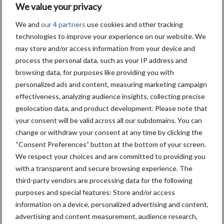
We value your privacy
We and
our 4 partners
use cookies and other tracking
technologies to improve your experience on our website. We
may store and/or access information from your device and
process the personal data, such as your IP address and
browsing data, for purposes like providing you with
personalized ads and content, measuring marketing campaign
effectiveness, analyzing audience insights, collecting precise
geolocation data, and product development. Please note that
Het easyFlow CTS-systeem van Agrotop, gemonteerd op een
your consent will be valid across all our subdomains. You can
veldspuit.
change or withdraw your consent at any time by clicking the
“Consent Preferences” button at the bottom of your screen.
“Dat we volgend jaar allemaal een CTS-systeem zullen gaan
We respect your choices and are committed to providing you
gebruiken is in de basis natuurlijk een verplichting. Maar je kunt
with a transparent and secure browsing experience. The
het ook zo zien: eigenlijk hadden we dit al veel eerder moeten
third-party vendors are processing data for the following
bedenken. Het doseren werkt heel makkelijk en je komt niet meer
purposes and special features: Store and/or access
in directe aanraking met gewasbeschermingsmiddelen”, vertelt
information on a device, personalized advertising and content,
advertising and content measurement, audience research,
Benny Scholtens namens
Agrotop
.