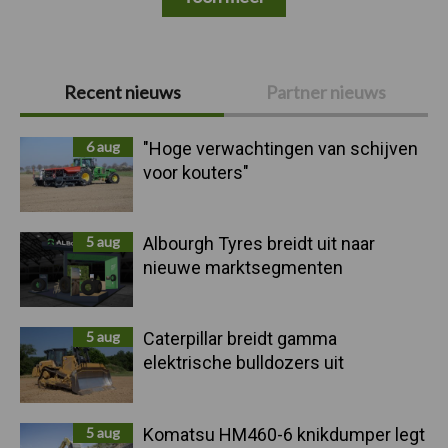
Primaire
Recent nieuws
Partner nieuws
Sidebar
6 aug
"Hoge verwachtingen van schijven
voor kouters"
5 aug
Albourgh Tyres breidt uit naar
nieuwe marktsegmenten
5 aug
Caterpillar breidt gamma
elektrische bulldozers uit
5 aug
Komatsu HM460-6 knikdumper legt