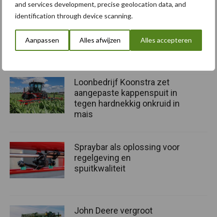
and services development, precise geolocation data, and
Tekst: Kim Sjoers
identification through device scanning.
Beeld: Kim Sjoers en Agrotop
Aanpassen
Alles afwijzen
Alles accepteren
Aanbevolen voor jou! spuiten
Loonbedrijf Koonstra zet
aangepaste kappenspuit in
tegen hardnekkig onkruid in
mais
Spraybar als oplossing voor
regelgeving en
spuitkwaliteit
John Deere vergroot