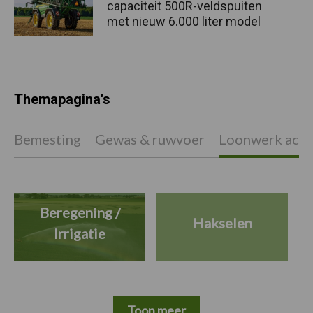
capaciteit 500R-veldspuiten
met nieuw 6.000 liter model
Themapagina's
Bemesting
Gewas & ruwvoer
Loonwerk activ
Beregening /
Hakselen
Irrigatie
Toon meer