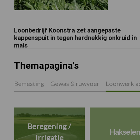
Loonbedrijf Koonstra zet aangepaste
kappenspuit in tegen hardnekkig onkruid in
mais
Themapagina's
Bemesting
Gewas & ruwvoer
Loonwerk ac
Beregening /
Haksele
Irrigatie