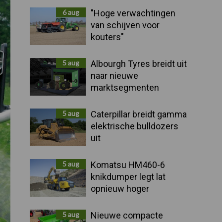
Sidebar
6 aug
"Hoge verwachtingen
van schijven voor
kouters"
5 aug
Albourgh Tyres breidt uit
naar nieuwe
marktsegmenten
5 aug
Caterpillar breidt gamma
elektrische bulldozers
uit
5 aug
Komatsu HM460-6
knikdumper legt lat
opnieuw hoger
5 aug
Nieuwe compacte