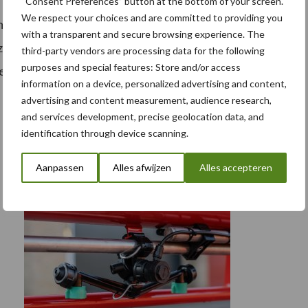
“Consent Preferences” button at the bottom of your screen.
We respect your choices and are committed to providing you
, maar deze middelen en methoden zijn vaak nog
with a transparent and secure browsing experience. The
ou er primair voor moeten zorgen dat telers over
third-party vendors are processing data for the following
purposes and special features: Store and/or access
der uit te rollen om zo hun footprint verantwoord te
information on a device, personalized advertising and content,
advertising and content measurement, audience research,
and services development, precise geolocation data, and
identification through device scanning.
Aanpassen
Alles afwijzen
Alles accepteren