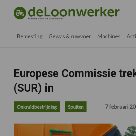
Spring
Door
Spring
Spring
naar
naar
naar
naar
deloonwerker.nl
de
de
de
de
hoofdnavigatie
hoofd
eerste
voettekst
inhoud
sidebar
Bemesting
Gewas & ruwvoer
Machines
Acti
Europese Commissie tre
(SUR) in
7 februari 2
Onkruidbestrijding
Spuiten