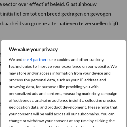
e sector over effectief beleid. Glastuinbouw
 initiatief om tot een breed gedragen en gewogen
aarheid van groene alternatieven te versnellen blijft
We value your privacy
ls sector nog steeds
We and
our 4 partners
use cookies and other tracking
aar deze middelen en
technologies to improve your experience on our website. We
vaak nog onvoldoende
may store and/or access information from your device and
process the personal data, such as your IP address and
chikbaar.”
browsing data, for purposes like providing you with
personalized ads and content, measuring marketing campaign
effectiveness, analyzing audience insights, collecting precise
e Planten: “De SUR was vooral een stok om het
geolocation data, and product development. Please note that
mulans om de beschikbaarheid van laagrisico-,
your consent will be valid across all our subdomains. You can
change or withdraw your consent at any time by clicking the
n of nieuwe veredelingstechnieken te vergroten.”