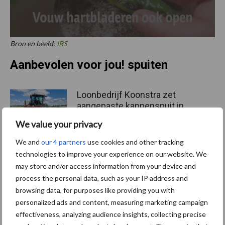
Bron en beeld:
IRS
Aanbevolen voor jou! spuiten
Loonbedrijf Koonstra zet
aangepaste kappenspuit in
tegen hardnekkig onkruid in
We value your privacy
mais
We and
our 4 partners
use cookies and other tracking
technologies to improve your experience on our website. We
Spraybar als oplossing voor
may store and/or access information from your device and
regelgeving en
process the personal data, such as your IP address and
spuitkwaliteit
browsing data, for purposes like providing you with
personalized ads and content, measuring marketing campaign
effectiveness, analyzing audience insights, collecting precise