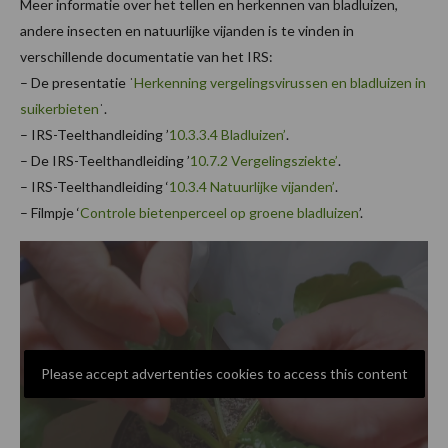
Meer informatie over het tellen en herkennen van bladluizen,
andere insecten en natuurlijke vijanden is te vinden in
verschillende documentatie van het IRS:
– De presentatie ˈ
Herkenning vergelingsvirussen en bladluizen in
suikerbieten
ˈ.
– IRS-Teelthandleiding ’
10.3.3.4 Bladluizen’
.
– De IRS-Teelthandleiding ’
10.7.2 Vergelingsziekte’
.
– IRS-Teelthandleiding ‘
10.3.4 Natuurlijke vijanden’
.
– Filmpje ‘
Controle bietenperceel op groene bladluizen
’.
Please accept advertenties cookies to access this content