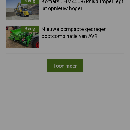
5 aug
Komatsu HM460-6 knikdumper legt
lat opnieuw hoger
5 aug
Nieuwe compacte gedragen
pootcombinatie van AVR
Toon meer