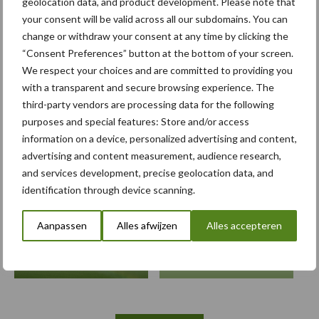
geolocation data, and product development. Please note that
John Deere vergroot
capaciteit 500R-veldspuiten
your consent will be valid across all our subdomains. You can
met nieuw 6.000 liter model
change or withdraw your consent at any time by clicking the
“Consent Preferences” button at the bottom of your screen.
We respect your choices and are committed to providing you
with a transparent and secure browsing experience. The
third-party vendors are processing data for the following
Themapagina's
purposes and special features: Store and/or access
information on a device, personalized advertising and content,
Bemesting
Gewas & ruwvoer
Loonwerk activ
advertising and content measurement, audience research,
and services development, precise geolocation data, and
identification through device scanning.
Aanpassen
Alles afwijzen
Alles accepteren
Beregening /
Hakselen
Irrigatie