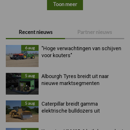
Toon meer
Primaire
Recent nieuws
Partner nieuws
Sidebar
6 aug
"Hoge verwachtingen van schijven
voor kouters"
5 aug
Albourgh Tyres breidt uit naar
nieuwe marktsegmenten
5 aug
Caterpillar breidt gamma
elektrische bulldozers uit