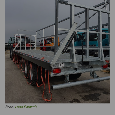
Bron:
L
udo Pauwels