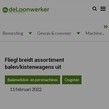
Spring
Door
Spring
Spring
naar
naar
naar
naar
Zoeken...
Zoek
deloonwerker.nl
de
de
de
de
hoofdnavigatie
hoofd
eerste
voettekst
inhoud
sidebar
Bemesting
Gewas & ruwvoer
Machines
Fliegl breidt assortiment
balen/kistenwagens uit
Balenwikkel- en persmachines
Oogsten
11 februari 2022