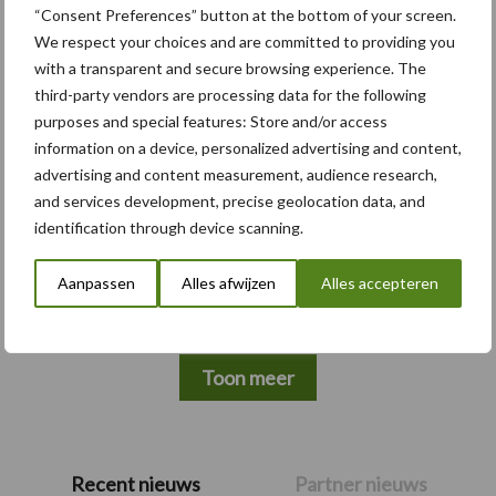
“Consent Preferences” button at the bottom of your screen.
Themapagina's
We respect your choices and are committed to providing you
with a transparent and secure browsing experience. The
third-party vendors are processing data for the following
Bemesting
Gewas & ruwvoer
Loonwerk activ
purposes and special features: Store and/or access
information on a device, personalized advertising and content,
advertising and content measurement, audience research,
and services development, precise geolocation data, and
Beregening /
identification through device scanning.
Hakselen
Irrigatie
Aanpassen
Alles afwijzen
Alles accepteren
Toon meer
Primaire
Recent nieuws
Partner nieuws