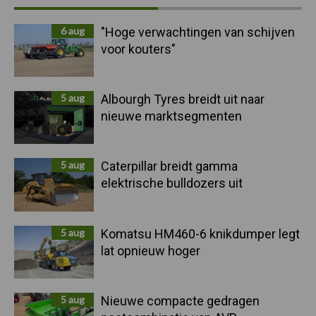
Sidebar
6 aug
"Hoge verwachtingen van schijven
voor kouters"
5 aug
Albourgh Tyres breidt uit naar
nieuwe marktsegmenten
5 aug
Caterpillar breidt gamma
elektrische bulldozers uit
5 aug
Komatsu HM460-6 knikdumper legt
lat opnieuw hoger
5 aug
Nieuwe compacte gedragen