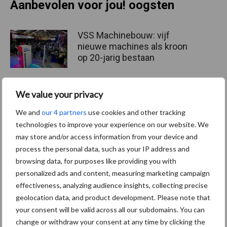
Aanbevolen voor jou! oogsten
VSS Machinebouw: vijf
nieuwe machines als kroon
op 20-jarig bestaan
We value your privacy
“Dankzij het wielstel kunnen
wij op grotere afstanden
We and
our 4 partners
use cookies and other tracking
oogsten”
technologies to improve your experience on our website. We
may store and/or access information from your device and
process the personal data, such as your IP address and
browsing data, for purposes like providing you with
Bodemverbeteraar die zelf
personalized ads and content, measuring marketing campaign
om een goede structuur
effectiveness, analyzing audience insights, collecting precise
vraagt
geolocation data, and product development. Please note that
your consent will be valid across all our subdomains. You can
change or withdraw your consent at any time by clicking the