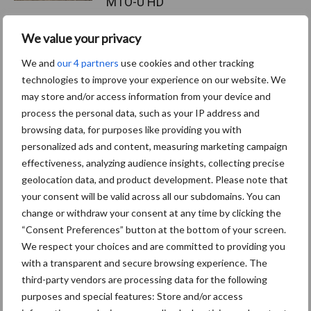
MTO-U HD
We value your privacy
Lemken introduceert
We and
our 4 partners
use cookies and other tracking
veelzijdige Onyx diepwoeler
technologies to improve your experience on our website. We
may store and/or access information from your device and
process the personal data, such as your IP address and
browsing data, for purposes like providing you with
personalized ads and content, measuring marketing campaign
Themapagina's
effectiveness, analyzing audience insights, collecting precise
geolocation data, and product development. Please note that
Bemesting
Gewas & ruwvoer
Loonwerk activ
your consent will be valid across all our subdomains. You can
change or withdraw your consent at any time by clicking the
“Consent Preferences” button at the bottom of your screen.
We respect your choices and are committed to providing you
with a transparent and secure browsing experience. The
Beregening /
Hakselen
third-party vendors are processing data for the following
Irrigatie
purposes and special features: Store and/or access