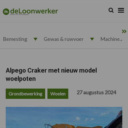
Spring
Door
Spring
Spring
naar
naar
naar
naar
Zoeken...
Zoek
deloonwerker.nl
de
de
de
de
hoofdnavigatie
hoofd
eerste
voettekst
inhoud
sidebar
Bemesting
Gewas & ruwvoer
Machines
Alpego Craker met nieuw model
woelpoten
27 augustus 2024
Grondbewerking
Woelen