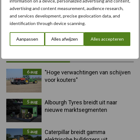
information on a device, personalized advertising and content,
advertising and content measurement, audience research,
and services development, precise geolocation data, and
identification through device scanning.
Toon meer
Aanpassen
Alles afwijzen
Alles accepteren
Primaire
Recent nieuws
Partner nieuws
Sidebar
6 aug
"Hoge verwachtingen van schijven
voor kouters"
5 aug
Albourgh Tyres breidt uit naar
nieuwe marktsegmenten
5 aug
Caterpillar breidt gamma
elektrische bulldozers uit