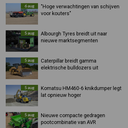
6 aug
"Hoge verwachtingen van schijven
voor kouters"
5 aug
Albourgh Tyres breidt uit naar
nieuwe marktsegmenten
5 aug
Caterpillar breidt gamma
elektrische bulldozers uit
5 aug
Komatsu HM460-6 knikdumper legt
lat opnieuw hoger
5 aug
Nieuwe compacte gedragen
pootcombinatie van AVR