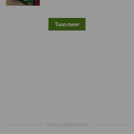
Toon meer
Footer
Onze brandpartners