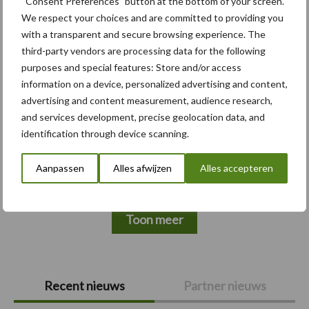
“Consent Preferences” button at the bottom of your screen.
Themapagina's
We respect your choices and are committed to providing you
with a transparent and secure browsing experience. The
Bemesting
Gewas & ruwvoer
Loonwerk activ
third-party vendors are processing data for the following
purposes and special features: Store and/or access
information on a device, personalized advertising and content,
advertising and content measurement, audience research,
and services development, precise geolocation data, and
Beregening /
Hakselen
identification through device scanning.
Irrigatie
Aanpassen
Alles afwijzen
Alles accepteren
Toon meer
Primaire
Recent nieuws
Partner nieuws
Sidebar