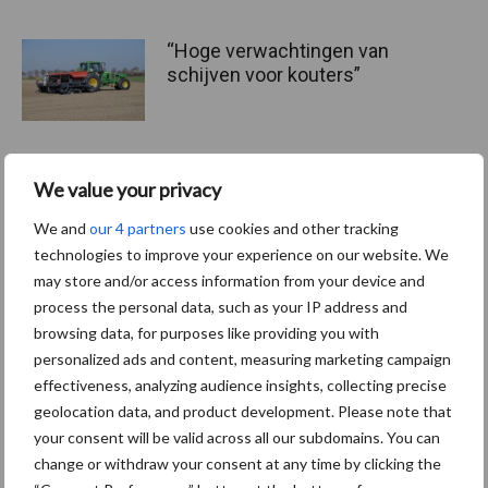
“Hoge verwachtingen van
schijven voor kouters”
We value your privacy
Albourgh Tyres breidt uit
naar nieuwe
We and
our 4 partners
use cookies and other tracking
marktsegmenten
technologies to improve your experience on our website. We
may store and/or access information from your device and
process the personal data, such as your IP address and
browsing data, for purposes like providing you with
Caterpillar breidt gamma
elektrische bulldozers uit
personalized ads and content, measuring marketing campaign
effectiveness, analyzing audience insights, collecting precise
geolocation data, and product development. Please note that
your consent will be valid across all our subdomains. You can
change or withdraw your consent at any time by clicking the