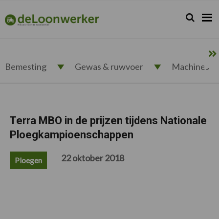
Spring
Door
Spring
Spring
naar
naar
naar
naar
Zoeken...
Zoek
deloonwerker.nl
de
de
de
de
hoofdnavigatie
hoofd
eerste
voettekst
inhoud
sidebar
Bemesting
Gewas & ruwvoer
Machines
Terra MBO in de prijzen tijdens Nationale
Ploegkampioenschappen
22 oktober 2018
Ploegen