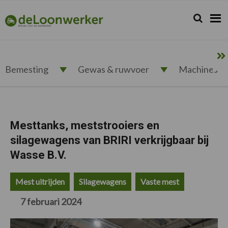
Spring
Door
Spring
Spring
naar
naar
naar
naar
Zoeken...
Zoek
deloonwerker.nl
de
de
de
de
hoofdnavigatie
hoofd
eerste
voettekst
inhoud
sidebar
Bemesting
Gewas & ruwvoer
Machines
Mesttanks, meststrooiers en
silagewagens van BRIRI verkrijgbaar bij
Wasse B.V.
Mest uitrijden
Silagewagens
Vaste mest
7 februari 2024