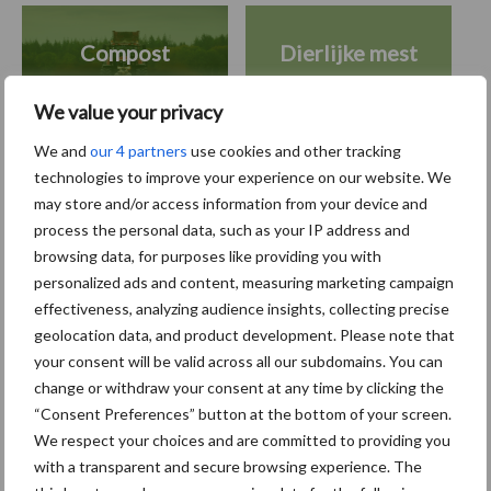
Compost
Dierlijke mest
We value your privacy
We and
our 4 partners
use cookies and other tracking
technologies to improve your experience on our website. We
Toon meer
may store and/or access information from your device and
process the personal data, such as your IP address and
browsing data, for purposes like providing you with
Primaire
personalized ads and content, measuring marketing campaign
Recent nieuws
Partner nieuws
effectiveness, analyzing audience insights, collecting precise
Sidebar
geolocation data, and product development. Please note that
5 aug
Albourgh Tyres breidt uit naar
your consent will be valid across all our subdomains. You can
nieuwe marktsegmenten
change or withdraw your consent at any time by clicking the
“Consent Preferences” button at the bottom of your screen.
We respect your choices and are committed to providing you
5 aug
Caterpillar breidt gamma
with a transparent and secure browsing experience. The
elektrische bulldozers uit