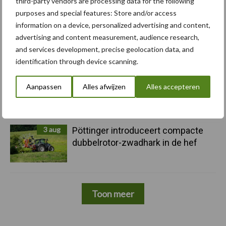
third-party vendors are processing data for the following
purposes and special features: Store and/or access
information on a device, personalized advertising and content,
5 aug
Komatsu HM460-6 knikdumper legt
advertising and content measurement, audience research,
lat opnieuw hoger
and services development, precise geolocation data, and
identification through device scanning.
5 aug
Nieuwe compacte gedragen
Aanpassen
Alles afwijzen
Alles accepteren
pootcombinatie van AVR
3 aug
Pöttinger introduceert compacte
dubbelrotor-zwadhark in de hef
Toon meer