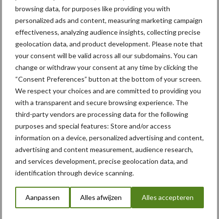
browsing data, for purposes like providing you with
personalized ads and content, measuring marketing campaign
effectiveness, analyzing audience insights, collecting precise
geolocation data, and product development. Please note that
your consent will be valid across all our subdomains. You can
change or withdraw your consent at any time by clicking the
“Consent Preferences” button at the bottom of your screen.
We respect your choices and are committed to providing you
with a transparent and secure browsing experience. The
Hydraulisch inklapbare zijkappen voor eenvoudig switchen van
third-party vendors are processing data for the following
werk- naar transportstand zijn als optie verkrijgbaar.
purposes and special features: Store and/or access
Bron: Kverneland Group Benelux
information on a device, personalized advertising and content,
Aanbevolen voor jou! maaiers
advertising and content measurement, audience research,
and services development, precise geolocation data, and
identification through device scanning.
Krone EasyCut R 360 nu ook
met transportvijzel
Aanpassen
Alles afwijzen
Alles accepteren