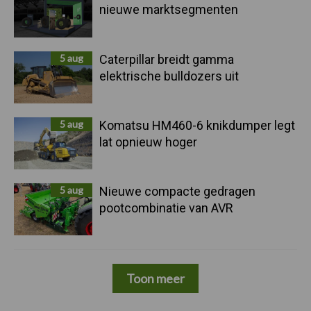
nieuwe marktsegmenten
5 aug
Caterpillar breidt gamma
elektrische bulldozers uit
5 aug
Komatsu HM460-6 knikdumper legt
lat opnieuw hoger
5 aug
Nieuwe compacte gedragen
pootcombinatie van AVR
Toon meer