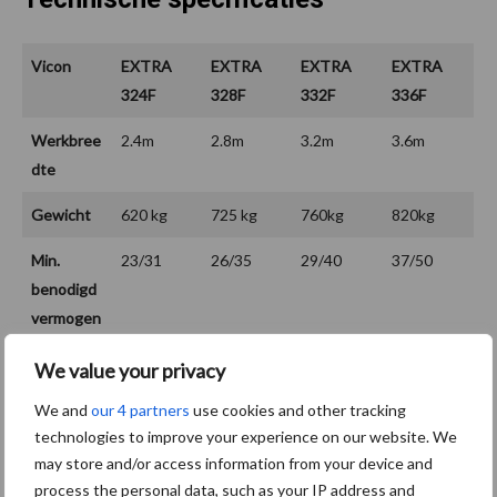
Vicon
EXTRA
EXTRA
EXTRA
EXTRA
324F
328F
332F
336F
Werkbree
2.4m
2.8m
3.2m
3.6m
dte
Gewicht
620 kg
725 kg
760kg
820kg
Min.
23/31
26/35
29/40
37/50
benodigd
vermogen
(pk/kW)
We value your privacy
We and
our 4 partners
use cookies and other tracking
technologies to improve your experience on our website. We
may store and/or access information from your device and
process the personal data, such as your IP address and