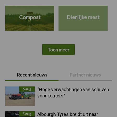
Compost
Dierlijke mest
Toon meer
Primaire
Recent nieuws
Partner nieuws
Sidebar
6 aug
"Hoge verwachtingen van schijven
voor kouters"
5 aug
Albourgh Tyres breidt uit naar