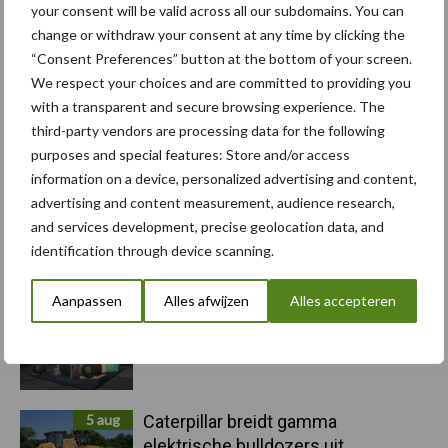
your consent will be valid across all our subdomains. You can
change or withdraw your consent at any time by clicking the
“Consent Preferences” button at the bottom of your screen.
Primaire
Recent nieuws
Partner nieuws
We respect your choices and are committed to providing you
Sidebar
with a transparent and secure browsing experience. The
third-party vendors are processing data for the following
10 aug
Machines en werktuigen gewild
purposes and special features: Store and/or access
doelwit criminelen
information on a device, personalized advertising and content,
advertising and content measurement, audience research,
and services development, precise geolocation data, and
6 aug
"Hoge verwachtingen van schijven
identification through device scanning.
voor kouters"
Aanpassen
Alles afwijzen
Alles accepteren
5 aug
Albourgh Tyres breidt uit naar
nieuwe marktsegmenten
5 aug
Caterpillar breidt gamma
elektrische bulldozers uit