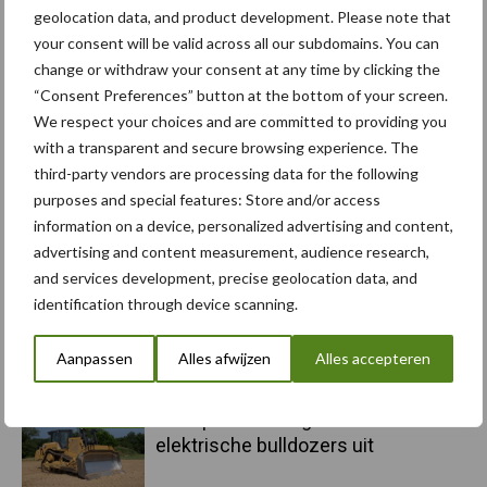
geolocation data, and product development. Please note that
Toon meer
your consent will be valid across all our subdomains. You can
change or withdraw your consent at any time by clicking the
“Consent Preferences” button at the bottom of your screen.
We respect your choices and are committed to providing you
Primaire
Recent nieuws
Partner nieuws
with a transparent and secure browsing experience. The
third-party vendors are processing data for the following
Sidebar
purposes and special features: Store and/or access
6 aug
"Hoge verwachtingen van schijven
information on a device, personalized advertising and content,
voor kouters"
advertising and content measurement, audience research,
and services development, precise geolocation data, and
identification through device scanning.
5 aug
Albourgh Tyres breidt uit naar
nieuwe marktsegmenten
Aanpassen
Alles afwijzen
Alles accepteren
5 aug
Caterpillar breidt gamma
elektrische bulldozers uit