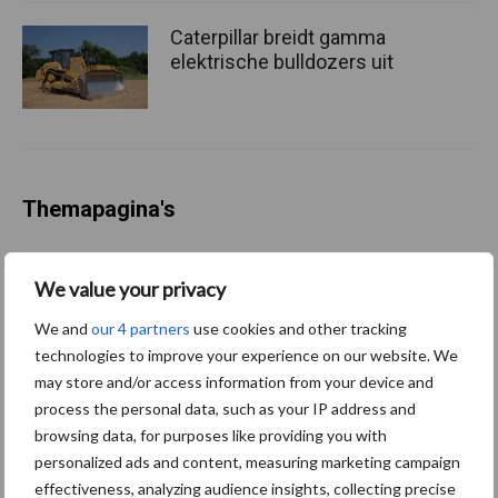
Caterpillar breidt gamma
elektrische bulldozers uit
Themapagina's
Bemesting
Gewas & ruwvoer
Loonwerk activ
We value your privacy
We and
our 4 partners
use cookies and other tracking
technologies to improve your experience on our website. We
may store and/or access information from your device and
Balenwikkel- en
Brandstof
process the personal data, such as your IP address and
persmachines
browsing data, for purposes like providing you with
personalized ads and content, measuring marketing campaign
effectiveness, analyzing audience insights, collecting precise