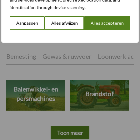
identification through device scanning.
Aanpassen
Alles afwijzen
Alles accepteren
Themapagina's
Bemesting
Gewas & ruwvoer
Loonwerk activ
Balenwikkel- en
Brandstof
persmachines
Toon meer