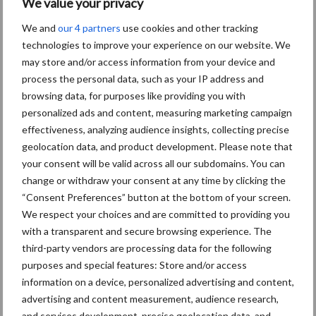
We value your privacy
geïntroduceerd in alle EU28+ landen.
We and
our 4 partners
use cookies and other tracking
Bron:
John Deere
, 06-11-2018
technologies to improve your experience on our website. We
may store and/or access information from your device and
Aanbevolen voor jou!
process the personal data, such as your IP address and
browsing data, for purposes like providing you with
“Hoge verwachtingen van
personalized ads and content, measuring marketing campaign
schijven voor kouters”
effectiveness, analyzing audience insights, collecting precise
geolocation data, and product development. Please note that
your consent will be valid across all our subdomains. You can
change or withdraw your consent at any time by clicking the
“Consent Preferences” button at the bottom of your screen.
Albourgh Tyres breidt uit
We respect your choices and are committed to providing you
naar nieuwe
marktsegmenten
with a transparent and secure browsing experience. The
third-party vendors are processing data for the following
purposes and special features: Store and/or access
information on a device, personalized advertising and content,
Caterpillar breidt gamma
advertising and content measurement, audience research,
elektrische bulldozers uit
and services development, precise geolocation data, and