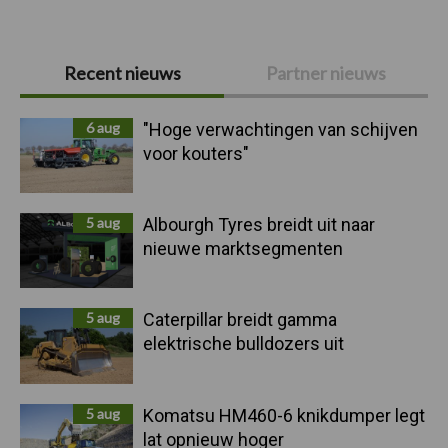
Primaire
Recent nieuws
Partner nieuws
Sidebar
6 aug
"Hoge verwachtingen van schijven
voor kouters"
5 aug
Albourgh Tyres breidt uit naar
nieuwe marktsegmenten
5 aug
Caterpillar breidt gamma
elektrische bulldozers uit
5 aug
Komatsu HM460-6 knikdumper legt
lat opnieuw hoger