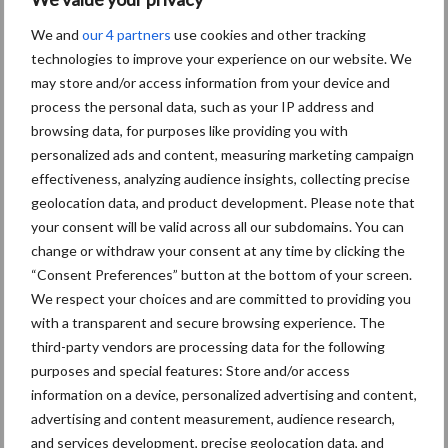
We and
our 4 partners
use cookies and other tracking
technologies to improve your experience on our website. We
may store and/or access information from your device and
process the personal data, such as your IP address and
Themapagina's
browsing data, for purposes like providing you with
personalized ads and content, measuring marketing campaign
Bemesting
Gewas & ruwvoer
Loonwerk activ
effectiveness, analyzing audience insights, collecting precise
geolocation data, and product development. Please note that
your consent will be valid across all our subdomains. You can
change or withdraw your consent at any time by clicking the
Balenwikkel- en
“Consent Preferences” button at the bottom of your screen.
Brandstof
We respect your choices and are committed to providing you
persmachines
with a transparent and secure browsing experience. The
third-party vendors are processing data for the following
purposes and special features: Store and/or access
information on a device, personalized advertising and content,
Toon meer
advertising and content measurement, audience research,
and services development, precise geolocation data, and