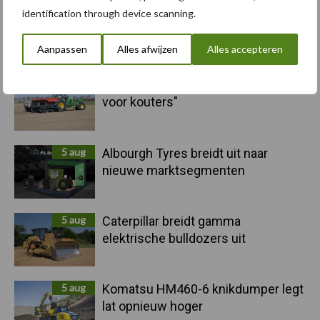
identification through device scanning.
Primaire
Recent nieuws
Partner nieuws
Aanpassen
Alles afwijzen
Alles accepteren
Sidebar
6 aug
"Hoge verwachtingen van schijven
voor kouters"
5 aug
Albourgh Tyres breidt uit naar
nieuwe marktsegmenten
5 aug
Caterpillar breidt gamma
elektrische bulldozers uit
5 aug
Komatsu HM460-6 knikdumper legt
lat opnieuw hoger