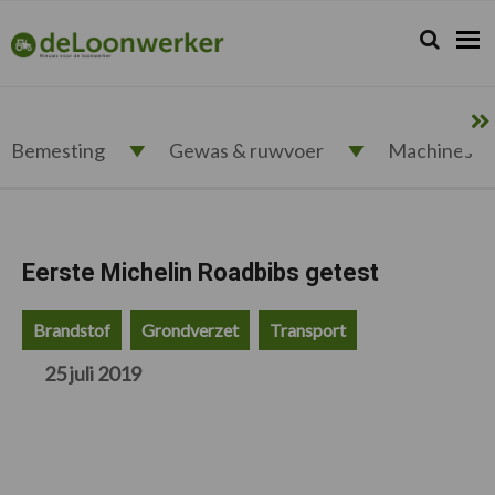
Spring
Door
Spring
Spring
naar
naar
naar
naar
Zoeken...
Zoek
deloonwerker.nl
de
de
de
de
hoofdnavigatie
hoofd
eerste
voettekst
inhoud
sidebar
Bemesting
Gewas & ruwvoer
Machines
Eerste Michelin Roadbibs getest
Brandstof
Grondverzet
Transport
25 juli 2019