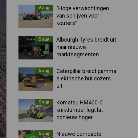
Sidebar
6 aug
"Hoge verwachtingen
van schijven voor
kouters"
5 aug
Albourgh Tyres breidt uit
naar nieuwe
marktsegmenten
5 aug
Caterpillar breidt gamma
elektrische bulldozers
uit
5 aug
Komatsu HM460-6
knikdumper legt lat
opnieuw hoger
5 aug
Nieuwe compacte