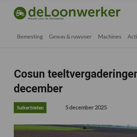
Spring
Door
Spring
Spring
naar
naar
naar
naar
deloonwerker.nl
de
de
de
de
hoofdnavigatie
hoofd
eerste
voettekst
inhoud
sidebar
Bemesting
Gewas & ruwvoer
Machines
Acti
Cosun teeltvergaderinge
december
5 december 2025
Suikerbieten