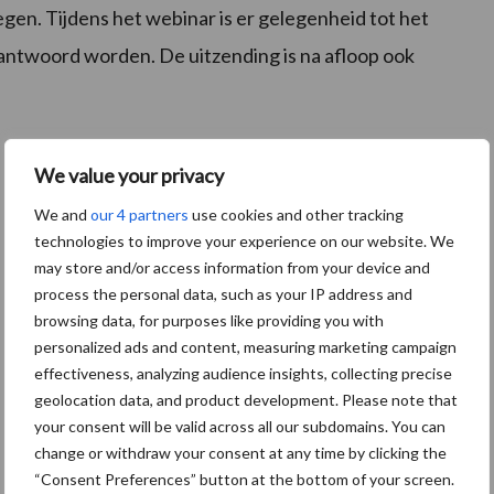
gen. Tijdens het webinar is er gelegenheid tot het
beantwoord worden. De uitzending is na afloop ook
We value your privacy
We and
our 4 partners
use cookies and other tracking
technologies to improve your experience on our website. We
may store and/or access information from your device and
process the personal data, such as your IP address and
browsing data, for purposes like providing you with
personalized ads and content, measuring marketing campaign
effectiveness, analyzing audience insights, collecting precise
geolocation data, and product development. Please note that
your consent will be valid across all our subdomains. You can
change or withdraw your consent at any time by clicking the
“Consent Preferences” button at the bottom of your screen.