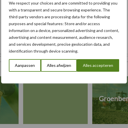
We respect your choices and are committed to providing you
“Klanten behandelen zoals we zelf
with a transparent and secure browsing experience. The
behandeld willen worden”
third-party vendors are processing data for the following
purposes and special features: Store and/or access
information on a device, personalized advertising and content,
advertising and content measurement, audience research,
and services development, precise geolocation data, and
identification through device scanning.
tiviteiten
Landbouwmachines
Trekkers
Mech
Aanpassen
Alles afwijzen
Alles accepteren
Groenbe