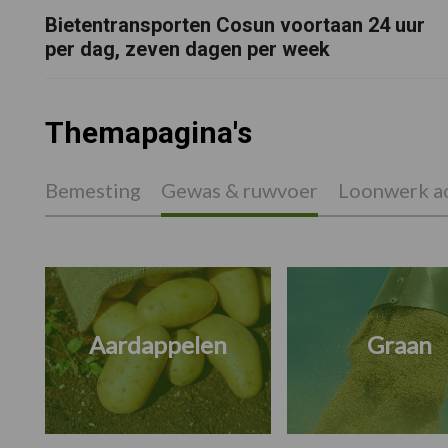
Bietentransporten Cosun voortaan 24 uur
per dag, zeven dagen per week
Themapagina's
Bemesting
Gewas & ruwvoer
Loonwerk ac
Aardappelen
Graan