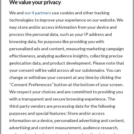
We value your privacy
opkomst op de kleigronden
We and
our 4 partners
use cookies and other tracking
technologies to improve your experience on our website. We
may store and/or access information from your device and
process the personal data, such as your IP address and
Themapagina's
browsing data, for purposes like providing you with
personalized ads and content, measuring marketing campaign
Bemesting
Gewas & ruwvoer
Loonwerk activ
effectiveness, analyzing audience insights, collecting precise
geolocation data, and product development. Please note that
your consent will be valid across all our subdomains. You can
change or withdraw your consent at any time by clicking the
“Consent Preferences” button at the bottom of your screen.
Aardappelen
Graan
We respect your choices and are committed to providing you
with a transparent and secure browsing experience. The
third-party vendors are processing data for the following
purposes and special features: Store and/or access
information on a device, personalized advertising and content,
advertising and content measurement, audience research,
Toon meer