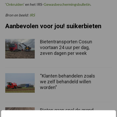
‘
Onkruiden
’ en het IRS-
Gewasbeschermingsbulletin
.
Bron en beeld:
IRS
Aanbevolen voor jou! suikerbieten
Bietentransporten Cosun
voortaan 24 uur per dag,
zeven dagen per week
“Klanten behandelen zoals
we zelf behandeld willen
worden”
Bieten gaan snel de grond
in, korstvorming remt