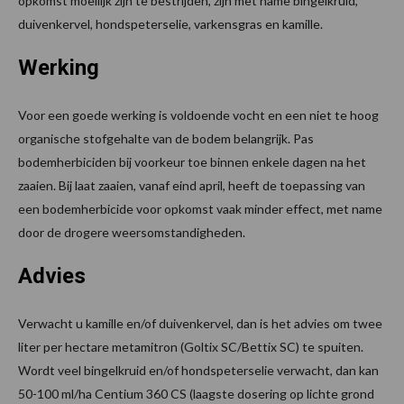
opkomst moeilijk zijn te bestrijden, zijn met name bingelkruid,
duivenkervel, hondspeterselie, varkensgras en kamille.
Werking
Voor een goede werking is voldoende vocht en een niet te hoog
organische stofgehalte van de bodem belangrijk. Pas
bodemherbiciden bij voorkeur toe binnen enkele dagen na het
zaaien. Bij laat zaaien, vanaf eind april, heeft de toepassing van
een bodemherbicide voor opkomst vaak minder effect, met name
door de drogere weersomstandigheden.
Advies
Verwacht u kamille en/of duivenkervel, dan is het advies om twee
liter per hectare metamitron (Goltix SC/Bettix SC) te spuiten.
Wordt veel bingelkruid en/of hondspeterselie verwacht, dan kan
50-100 ml/ha Centium 360 CS (laagste dosering op lichte grond