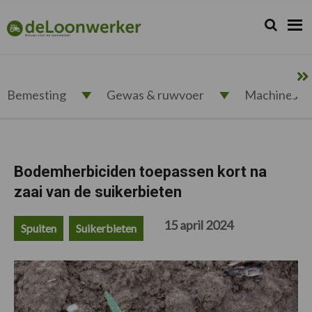
Spring
Door
Spring
Spring
naar
naar
naar
naar
Zoeken...
Zoek
deloonwerker.nl
de
de
de
de
hoofdnavigatie
hoofd
eerste
voettekst
inhoud
sidebar
Bemesting
Gewas & ruwvoer
Machines
Bodemherbiciden toepassen kort na
zaai van de suikerbieten
15 april 2024
Spuiten
Suikerbieten