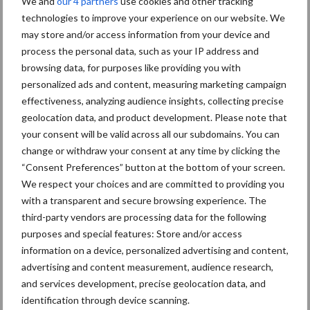
We and
our 4 partners
use cookies and other tracking
technologies to improve your experience on our website. We
Themapagina's
may store and/or access information from your device and
process the personal data, such as your IP address and
browsing data, for purposes like providing you with
Bemesting
Gewas & ruwvoer
Loonwerk activ
personalized ads and content, measuring marketing campaign
effectiveness, analyzing audience insights, collecting precise
geolocation data, and product development. Please note that
your consent will be valid across all our subdomains. You can
change or withdraw your consent at any time by clicking the
Aardappelen
Graan
“Consent Preferences” button at the bottom of your screen.
We respect your choices and are committed to providing you
with a transparent and secure browsing experience. The
third-party vendors are processing data for the following
purposes and special features: Store and/or access
Toon meer
information on a device, personalized advertising and content,
advertising and content measurement, audience research,
and services development, precise geolocation data, and
Primaire
identification through device scanning.
Recent nieuws
Partner nieuws