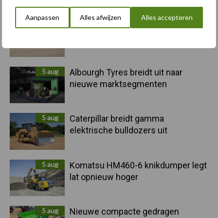
Sidebar
Aanpassen
Alles afwijzen
Alles accepteren
6 aug
"Hoge verwachtingen van schijven
voor kouters"
5 aug
Albourgh Tyres breidt uit naar
nieuwe marktsegmenten
5 aug
Caterpillar breidt gamma
elektrische bulldozers uit
5 aug
Komatsu HM460-6 knikdumper legt
lat opnieuw hoger
5 aug
Nieuwe compacte gedragen