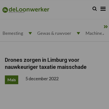
Spring
Door
Spring
Spring
naar
naar
naar
naar
Zoeken...
Zoek
deloonwerker.nl
de
de
de
de
hoofdnavigatie
hoofd
eerste
voettekst
inhoud
sidebar
Bemesting
Gewas & ruwvoer
Machines
Drones zorgen in Limburg voor
nauwkeuriger taxatie maisschade
5 december 2022
Mais