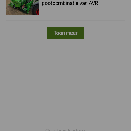
pootcombinatie van AVR
Toon meer
Footer
Onze brandpartners