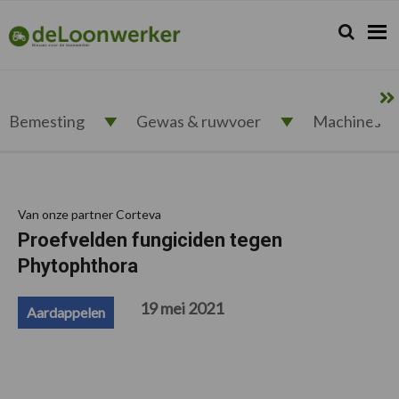
Spring
Door
Spring
Spring
naar
naar
naar
naar
Zoeken...
Zoek
deloonwerker.nl
de
de
de
de
hoofdnavigatie
hoofd
eerste
voettekst
inhoud
sidebar
Bemesting
Gewas & ruwvoer
Machines
Van onze partner Corteva
Proefvelden fungiciden tegen
Phytophthora
19 mei 2021
Aardappelen