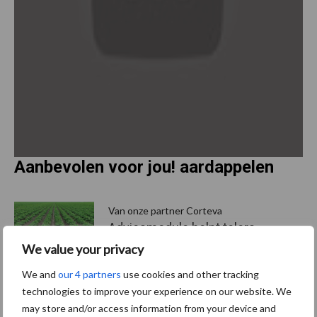
Aanbevolen voor jou! aardappelen
P
S
Van onze partner Corteva
Adviesmodule helpt telers
het ideale moment van
We value your privacy
toepassing BlueN te
bepalen
We and
our 4 partners
use cookies and other tracking
technologies to improve your experience on our website. We
may store and/or access information from your device and