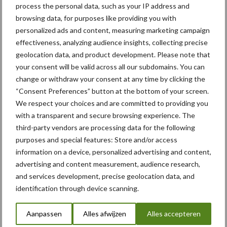
Van onze partner Corteva
process the personal data, such as your IP address and
De werking van granulaten
browsing data, for purposes like providing you with
tegen aaltjes, luizen,
personalized ads and content, measuring marketing campaign
coloradokevers en
effectiveness, analyzing audience insights, collecting precise
ritnaalden
geolocation data, and product development. Please note that
your consent will be valid across all our subdomains. You can
change or withdraw your consent at any time by clicking the
Van onze partner Corteva
“Consent Preferences” button at the bottom of your screen.
“Blij dat we hebben
We respect your choices and are committed to providing you
doorgezet”
with a transparent and secure browsing experience. The
third-party vendors are processing data for the following
purposes and special features: Store and/or access
information on a device, personalized advertising and content,
Themapagina's
advertising and content measurement, audience research,
and services development, precise geolocation data, and
identification through device scanning.
Bemesting
Gewas & ruwvoer
Loonwerk activ
Aanpassen
Alles afwijzen
Alles accepteren