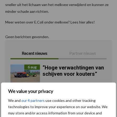
sneller uit het lichaam van het melkvee verwijderd en kunnen ze
minder schade aan richten.
Meer weten over E.Coli onder melkvee? Lees hier alles!
Geen berichten gevonden.
Recent nieuws
Partner nieuws
“Hoge verwachtingen van
6 aug
schijven voor kouters”
We value your privacy
Albourgh Tyres breidt uit
5 aug
naar nieuwe
We and
our 4 partners
use cookies and other tracking
marktsegmenten
technologies to improve your experience on our website. We
may store and/or access information from your device and