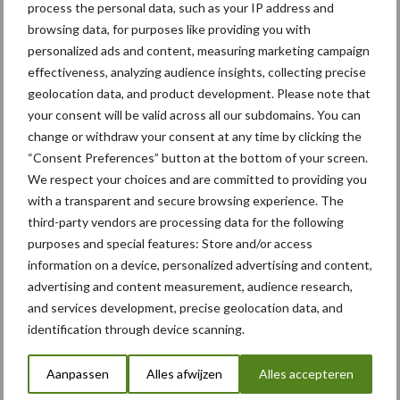
Caterpillar breidt gamma
5 aug
process the personal data, such as your IP address and
elektrische bulldozers uit
browsing data, for purposes like providing you with
personalized ads and content, measuring marketing campaign
effectiveness, analyzing audience insights, collecting precise
geolocation data, and product development. Please note that
your consent will be valid across all our subdomains. You can
Toon meer
change or withdraw your consent at any time by clicking the
“Consent Preferences” button at the bottom of your screen.
We respect your choices and are committed to providing you
with a transparent and secure browsing experience. The
third-party vendors are processing data for the following
Footer
purposes and special features: Store and/or access
Onze brandpartners
information on a device, personalized advertising and content,
advertising and content measurement, audience research,
and services development, precise geolocation data, and
identification through device scanning.
Aanpassen
Alles afwijzen
Alles accepteren