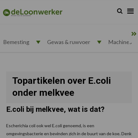
Spring
Door
Spring
naar
naar
naar
Zoeken...
Zoek
deloonwerker.nl
de
de
de
hoofdnavigatie
hoofd
voettekst
inhoud
Bemesting
Gewas & ruwvoer
Machines
Topartikelen over E.coli
onder melkvee
E.coli bij melkvee, wat is dat?
Escherichia coli ook wel E.coli genoemd, is een
omgevingsbacterie en bevinden zich in de buurt van de koe. Denk