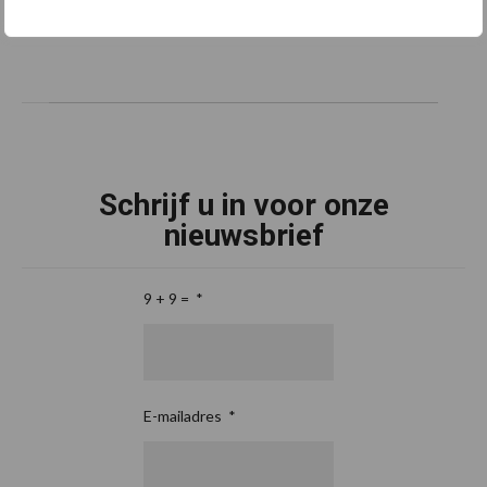
Schrijf u in voor onze
nieuwsbrief
9 + 9 =
*
E-mailadres
*