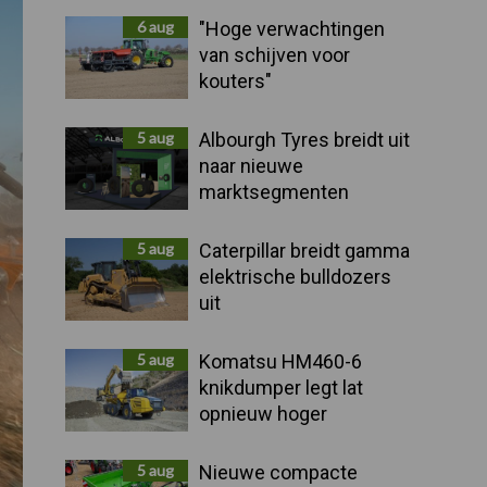
Sidebar
6 aug
"Hoge verwachtingen
van schijven voor
kouters"
5 aug
Albourgh Tyres breidt uit
naar nieuwe
marktsegmenten
5 aug
Caterpillar breidt gamma
elektrische bulldozers
uit
5 aug
Komatsu HM460-6
knikdumper legt lat
opnieuw hoger
5 aug
Nieuwe compacte