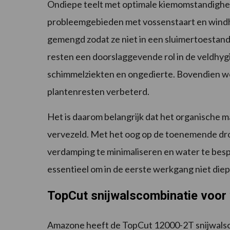
Ondiepe teelt met optimale kiemomstandigheden 
probleemgebieden met vossenstaart en windha
gemengd zodat ze niet in een sluimertoestand
resten een doorslaggevende rol in de veldhyg
schimmelziekten en ongedierte. Bovendien wo
plantenresten verbeterd.
Het is daarom belangrijk dat het organische ma
vervezeld. Met het oog op de toenemende droo
verdamping te minimaliseren en water te bes
essentieel om in de eerste werkgang niet diepe
TopCut snijwalscombinatie voor
Amazone heeft de TopCut 12000-2T snijwals