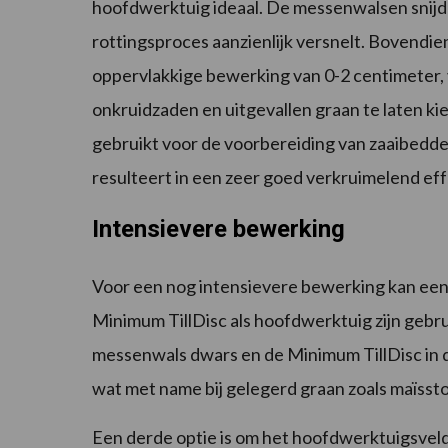
hoofdwerktuig ideaal. De messenwalsen snijde
rottingsproces aanzienlijk versnelt. Bovend
oppervlakkige bewerking van 0-2 centimeter, 
onkruidzaden en uitgevallen graan te laten 
gebruikt voor de voorbereiding van zaaibedd
resulteert in een zeer goed verkruimelend eff
Intensievere bewerking
Voor een nog intensievere bewerking kan een
Minimum TillDisc als hoofdwerktuig zijn gebru
messenwals dwars en de Minimum TillDisc in de
wat met name bij gelegerd graan zoals maïsstop
Een derde optie is om het hoofdwerktuigsveld