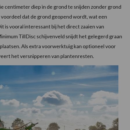
e centimeter diep in de grond te snijden zonder grond
het voordeel dat de grond geopend wordt, wat een
is vooral interessant bij het direct zaaien van
nimum TillDisc schijvenveld snijdt het gelegerd graan
laatsen. Als extra voorwerktuig kan optioneel voor
eert het versnipperen van plantenresten.