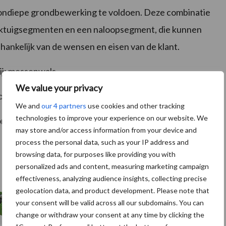
ondiepe grondbewerking te voldoen. Deze combinatie
rktuigsegmenten en een naloopsegment, die kunnen
hankelijk van de wensen en eisen van de klant.
ij: messenwals
We value your privacy
combinatie van messenwals en/of Minimum TillDisc
We and
our 4 partners
use cookies and other tracking
technologies to improve your experience on our website. We
optioneel naloopwals zonder voorwerktuigen
may store and/or access information from your device and
process the personal data, such as your IP address and
browsing data, for purposes like providing you with
personalized ads and content, measuring marketing campaign
effectiveness, analyzing audience insights, collecting precise
geolocation data, and product development. Please note that
your consent will be valid across all our subdomains. You can
change or withdraw your consent at any time by clicking the