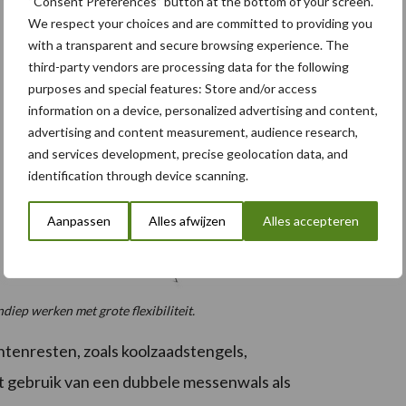
“Consent Preferences” button at the bottom of your screen.
We respect your choices and are committed to providing you
with a transparent and secure browsing experience. The
third-party vendors are processing data for the following
purposes and special features: Store and/or access
information on a device, personalized advertising and content,
advertising and content measurement, audience research,
and services development, precise geolocation data, and
identification through device scanning.
Aanpassen
Alles afwijzen
Alles accepteren
iep werken met grote flexibiliteit.
ntenresten, zoals koolzaadstengels,
 gebruik van een dubbele messenwals als