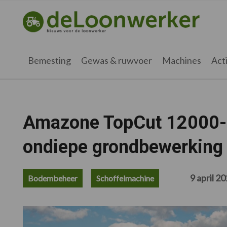
Spring
Door
Spring
Spring
naar
naar
naar
naar
deloonwerker.nl
de
de
de
de
hoofdnavigatie
hoofd
eerste
voettekst
inhoud
sidebar
Bemesting
Gewas & ruwvoer
Machines
Acti
Amazone TopCut 12000-2
ondiepe grondbewerking
9 april 2
Bodembeheer
Schoffelmachine