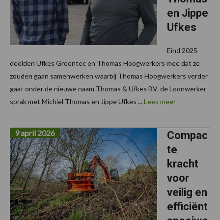
en Jippe
Ufkes
Eind 2025
deelden Ufkes Greentec en Thomas Hoogwerkers mee dat ze
zouden gaan samenwerken waarbij Thomas Hoogwerkers verder
gaat onder de nieuwe naam Thomas & Ufkes BV. de Loonwerker
sprak met Michiel Thomas en Jippe Ufkes ...
Lees meer
9 april 2026
Compac
te
kracht
voor
veilig en
efficiënt