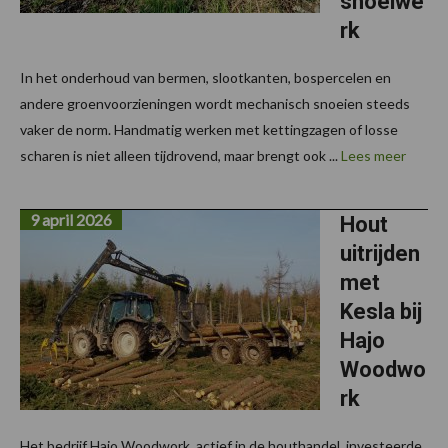
snoeiwe
rk
In het onderhoud van bermen, slootkanten, bospercelen en
andere groenvoorzieningen wordt mechanisch snoeien steeds
vaker de norm. Handmatig werken met kettingzagen of losse
scharen is niet alleen tijdrovend, maar brengt ook ...
Lees meer
9 april 2026
Hout
uitrijden
met
Kesla bij
Hajo
Woodwo
rk
Het bedrijf Hajo Woodwork, actief in de houthandel, investeerde