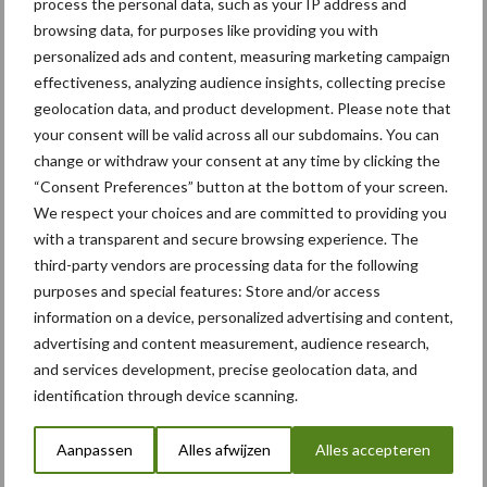
process the personal data, such as your IP address and
browsing data, for purposes like providing you with
15 juli 2025
“Met
personalized ads and content, measuring marketing campaign
tonnen
effectiveness, analyzing audience insights, collecting precise
zware
geolocation data, and product development. Please note that
machine
your consent will be valid across all our subdomains. You can
s op
change or withdraw your consent at any time by clicking the
“Consent Preferences” button at the bottom of your screen.
veen
We respect your choices and are committed to providing you
balancer
with a transparent and secure browsing experience. The
en”
third-party vendors are processing data for the following
purposes and special features: Store and/or access
Ieder bedrijf heeft zijn specialisatie. Aannemerij en Bomenrooierij
information on a device, personalized advertising and content,
P. Veenstra uit Nijensleek heeft zich de afgelopen jaren ook
advertising and content measurement, audience research,
gespecialiseerd en wel in het werken in drassige, natte gebieden.
and services development, precise geolocation data, and
Voor deze reportage vroegen zij of ...
Lees meer
identification through device scanning.
Aanpassen
Alles afwijzen
Alles accepteren
10 juni 2025
Hyreco