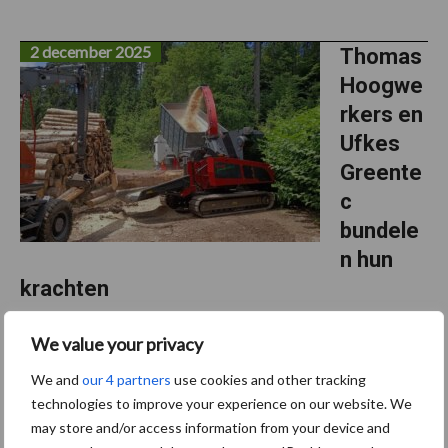
2 december 2025
Thomas
Hoogwe
rkers en
Ufkes
Greente
c
bundele
n hun
krachten
Thomas Hoogwerkers en Ufkes Greentec slaan de handen ineen.
We value your privacy
Vanaf 1 januari 2026 wordt Thomas Hoogwerkers voortgezet
We and
our 4 partners
use cookies and other tracking
onder de nieuwe naam Thomas & Ufkes BV. Met deze stap
technologies to improve your experience on our website. We
bundelen beide bedrijven hun jarenlange ervaring en ...
Lees meer
may store and/or access information from your device and