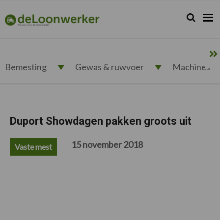
Spring
Door
Spring
Spring
naar
naar
naar
naar
Zoeken...
Zoek
deloonwerker.nl
de
de
de
de
hoofdnavigatie
hoofd
eerste
voettekst
inhoud
sidebar
Bemesting
Gewas & ruwvoer
Machines
Duport Showdagen pakken groots uit
15 november 2018
Vaste mest