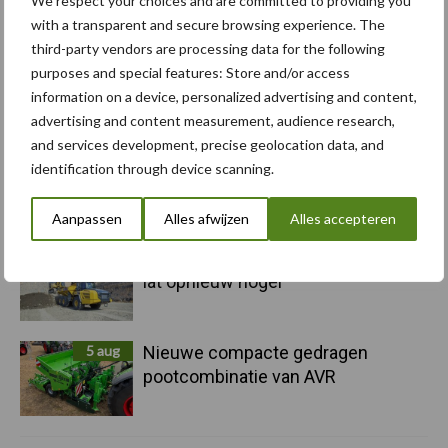
We respect your choices and are committed to providing you
with a transparent and secure browsing experience. The
third-party vendors are processing data for the following
5 aug
Albourgh Tyres breidt uit naar
purposes and special features: Store and/or access
nieuwe marktsegmenten
information on a device, personalized advertising and content,
advertising and content measurement, audience research,
and services development, precise geolocation data, and
5 aug
Caterpillar breidt gamma
identification through device scanning.
elektrische bulldozers uit
Aanpassen
Alles afwijzen
Alles accepteren
5 aug
Komatsu HM460-6 knikdumper legt
lat opnieuw hoger
5 aug
Nieuwe compacte gedragen
pootcombinatie van AVR