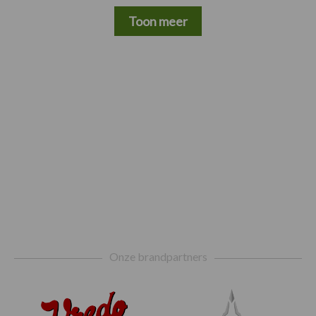
Toon meer
Footer
Onze brandpartners