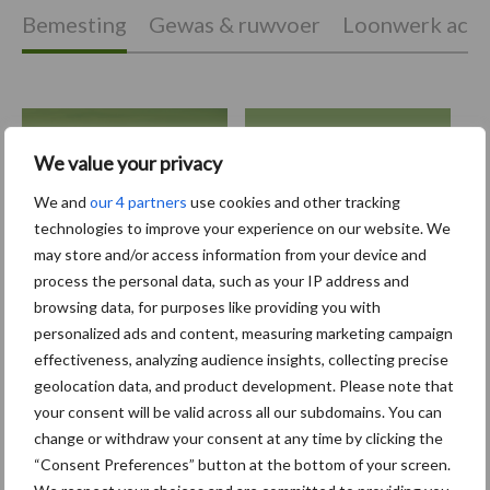
Bemesting
Gewas & ruwvoer
Loonwerk activ
Compost
Dierlijke mest
We value your privacy
We and
our 4 partners
use cookies and other tracking
technologies to improve your experience on our website. We
may store and/or access information from your device and
process the personal data, such as your IP address and
Toon meer
browsing data, for purposes like providing you with
personalized ads and content, measuring marketing campaign
effectiveness, analyzing audience insights, collecting precise
Primaire
geolocation data, and product development. Please note that
Recent nieuws
Partner nieuws
your consent will be valid across all our subdomains. You can
Sidebar
change or withdraw your consent at any time by clicking the
6 aug
"Hoge verwachtingen van schijven
“Consent Preferences” button at the bottom of your screen.
voor kouters"