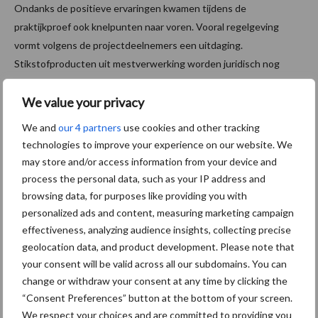
Ondanks de positieve ervaringen kwamen tijdens de
praktijkproef ook knelpunten naar voren. Vooral regelgeving
vormt volgens de projectdeelnemers een uitdaging.
Stikstofproducten uit mestverwerking worden juridisch nog
aangemerkt als dierlijke mest. Daardoor is volledige vervanging
van kunstmest niet altijd mogelijk.
We value your privacy
We and
our 4 partners
use cookies and other tracking
Daarnaast speelden weersomstandigheden een rol. Zo maakte
technologies to improve your experience on our website. We
het natte voorjaar van 2024 het lastig om digestaat op het
may store and/or access information from your device and
gewenste moment toe te passen. Daardoor werd volgens de
process the personal data, such as your IP address and
deelnemers duidelijk dat ook praktische omstandigheden invloed
browsing data, for purposes like providing you with
hebben op de inzet van digestaat binnen akkerbouwsystemen.
personalized ads and content, measuring marketing campaign
effectiveness, analyzing audience insights, collecting precise
Bron:
Groen Kennisnet
geolocation data, and product development. Please note that
Aanbevolen voor jou! bemesting
your consent will be valid across all our subdomains. You can
change or withdraw your consent at any time by clicking the
“Consent Preferences” button at the bottom of your screen.
Bemest op z’n best demo in
We respect your choices and are committed to providing you