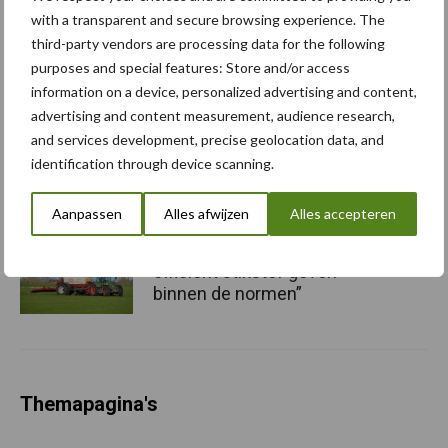
Middenbeemster over
with a transparent and secure browsing experience. The
vakkundig bemesten op 2
third-party vendors are processing data for the following
juli
purposes and special features: Store and/or access
information on a device, personalized advertising and content,
“Plaatselijke bemesting
advertising and content measurement, audience research,
zorgt
and services development, precise geolocation data, and
voor stevige besparing op
identification through device scanning.
meststoffen”
Aanpassen
Alles afwijzen
Alles accepteren
“Met spaakwielbemesten
efficiënt stikstof geven
binnen de normen”
Themapagina's