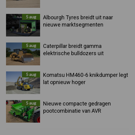
5 aug
Albourgh Tyres breidt uit naar
nieuwe marktsegmenten
5 aug
Caterpillar breidt gamma
elektrische bulldozers uit
5 aug
Komatsu HM460-6 knikdumper legt
lat opnieuw hoger
5 aug
Nieuwe compacte gedragen
pootcombinatie van AVR