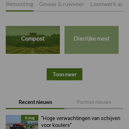
Bemesting
Gewas & ruwvoer
Loonwerk activ
Compost
Dierlijke mest
Toon meer
Primaire
Recent nieuws
Partner nieuws
Sidebar
6 aug
"Hoge verwachtingen van schijven
voor kouters"