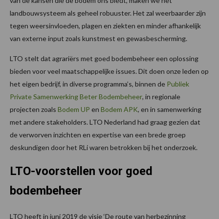
van de kansen die de bodem ons biedt, maken we het
landbouwsysteem als geheel robuuster. Het zal weerbaarder zijn
tegen weersinvloeden, plagen en ziekten en minder afhankelijk
van externe input zoals kunstmest en gewasbescherming.
LTO stelt dat agrariërs met goed bodembeheer een oplossing
bieden voor veel maatschappelijke issues. Dit doen onze leden op
het eigen bedrijf, in diverse programma’s, binnen de
Publiek
Private Samenwerking Beter Bodembeheer
, in regionale
projecten zoals
Bodem UP
en
Bodem APK
, en in samenwerking
met andere stakeholders. LTO Nederland had graag gezien dat
de verworven inzichten en expertise van een brede groep
deskundigen door het RLi waren betrokken bij het onderzoek.
LTO-voorstellen voor goed
bodembeheer
LTO heeft in juni 2019 de visie ‘De route van herbezinning