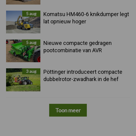
5 aug
Komatsu HM460-6 knikdumper legt
lat opnieuw hoger
5 aug
Nieuwe compacte gedragen
pootcombinatie van AVR
3 aug
Pöttinger introduceert compacte
dubbelrotor-zwadhark in de hef
Toon meer