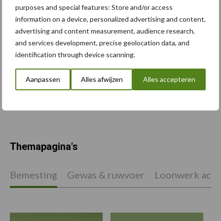
Caterpillar breidt gamma
purposes and special features: Store and/or access
elektrische bulldozers uit
information on a device, personalized advertising and content,
advertising and content measurement, audience research,
and services development, precise geolocation data, and
identification through device scanning.
Komatsu HM460-6
Aanpassen
Alles afwijzen
Alles accepteren
knikdumper legt lat opnieuw
hoger
Themapagina's
Bemesting
Gewas & ruwvoer
Loonwerk activ