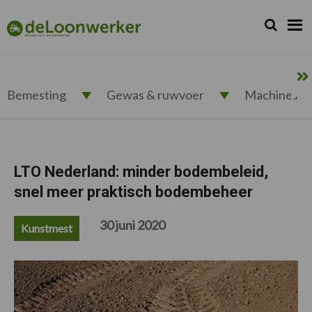
Spring
Door
Spring
Spring
naar
naar
naar
naar
Zoeken...
Zoek
deloonwerker.nl
de
de
de
de
hoofdnavigatie
hoofd
eerste
voettekst
inhoud
sidebar
Bemesting
Gewas & ruwvoer
Machines
LTO Nederland: minder bodembeleid,
snel meer praktisch bodembeheer
30 juni 2020
Kunstmest