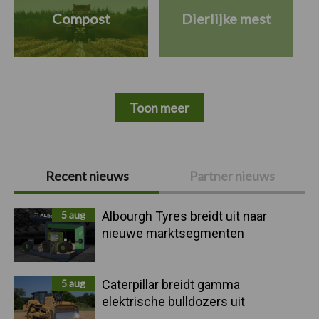
Compost
Dierlijke mest
Toon meer
Primaire
Recent nieuws
Partner nieuws
Sidebar
5 aug
Albourgh Tyres breidt uit naar
nieuwe marktsegmenten
5 aug
Caterpillar breidt gamma
elektrische bulldozers uit