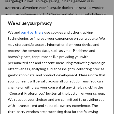
vastgelegd in wet- en regelgeving, in het algemeen vaak
averechts uitwerken voor integrale doelen die gesteld worden
aan onze leefomgeving. LTO Nederland pleit voor het stellen van
doelen, in plaats van het voorschrijven van middelen. Geef ons
We value your privacy
een doel en we gaan ervoor. Niemand beter dan de boer of
We and
our 4 partners
use cookies and other tracking
tuinder zélf kan bepalen hoe hij of zij de gestelde doelen het
technologies to improve your experience on our website. We
beste kan bereiken. Geef ons dus de ruimte voor succesvol
may store and/or access information from your device and
bodembeheer.
process the personal data, such as your IP address and
browsing data, for purposes like providing you with
Bron:
LTO Nederland
personalized ads and content, measuring marketing campaign
Aanbevolen voor jou!
effectiveness, analyzing audience insights, collecting precise
geolocation data, and product development. Please note that
your consent will be valid across all our subdomains. You can
Albourgh Tyres breidt uit
change or withdraw your consent at any time by clicking the
naar nieuwe
“Consent Preferences” button at the bottom of your screen.
marktsegmenten
We respect your choices and are committed to providing you
with a transparent and secure browsing experience. The
third-party vendors are processing data for the following