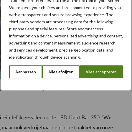
“Consent Preferences” button at the bottom of your screen.
We respect your choices and are committed to providing you
with a transparent and secure browsing experience. The
third-party vendors are processing data for the following
purposes and special features: Store and/or access
information on a device, personalized advertising and content,
advertising and content measurement, audience research,
and services development, precise geolocation data, and
identification through device scanning.
Aanpassen
Alles afwijzen
Alles accepteren
j moeten immers rijden met het materieel.
iteindelijk gevallen op de LED Light Bar 350. "We
 maar ook verkrijgbaarheid in het pakket van onze