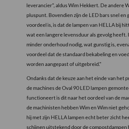
leverancier", aldus Wim Hekkert. De andere W
pluspunt. Bovendien zijn de LED bars snel en
voordeel is, is dat de lampen van HELLA bij hit
wat een langere levensduur als gevolg heeft.
minder onderhoud nodig, wat gunstig is, evena
voordeel dat de standaard bekabeling en voed
worden aangepast of uitgebreid."
Ondanks dat de keuze aan het einde van het pr
de machines de Oval 90 LED lampen gemonte
functioneert is dit naar het oordeel van de m
de machinisten hebben Wim en Wim niet geho
hij met zijn HELLA lampen echt beter zicht hee
schijnen uitstekend door de compostdampen hee