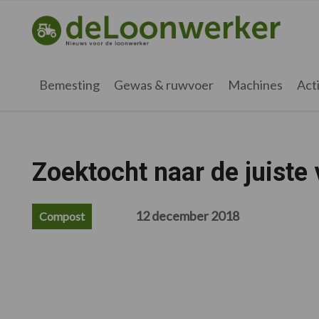
Spring
Door
Spring
Spring
naar
naar
naar
naar
deloonwerker.nl
de
de
de
de
hoofdnavigatie
hoofd
eerste
voettekst
inhoud
sidebar
Bemesting
Gewas & ruwvoer
Machines
Acti
Zoektocht naar de juiste 
12 december 2018
Compost