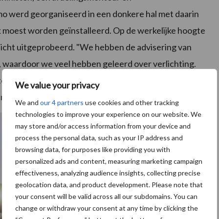
mo werd georganiseerd in een donkere hal met daarin
jk moest worden geïnstalleerd. Op de werkelijke hoogte
licht uitgeprobeerd. "We hebben de advisering van
, waardoor we veel hebben geleerd over verlichting.
en was waardevol, zij moeten immers rijden met het
We value your privacy
 hun mening konden laten horen", aldus Wim Burger.
We and
our 4 partners
use cookies and other tracking
technologies to improve your experience on our website. We
may store and/or access information from your device and
process the personal data, such as your IP address and
browsing data, for purposes like providing you with
personalized ads and content, measuring marketing campaign
effectiveness, analyzing audience insights, collecting precise
geolocation data, and product development. Please note that
your consent will be valid across all our subdomains. You can
change or withdraw your consent at any time by clicking the