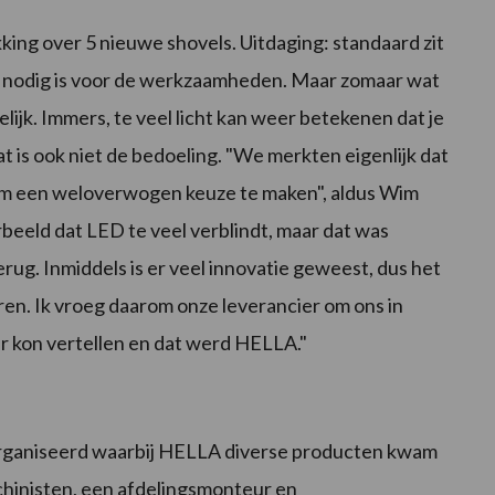
king over 5 nieuwe shovels. Uitdaging: standaard zit
die nodig is voor de werkzaamheden. Maar zomaar wat
ijk. Immers, te veel licht kan weer betekenen dat je
 is ook niet de bedoeling. "We merkten eigenlijk dat
 om een weloverwogen keuze te maken", aldus Wim
rbeeld dat LED te veel verblindt, maar dat was
rug. Inmiddels is er veel innovatie geweest, dus het
en. Ik vroeg daarom onze leverancier om ons in
er kon vertellen en dat werd HELLA."
rganiseerd waarbij HELLA diverse producten kwam
hinisten, een afdelingsmonteur en