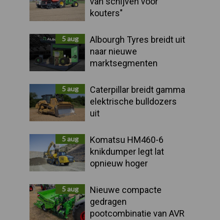
van schijven voor
kouters"
5 aug
Albourgh Tyres breidt uit
naar nieuwe
marktsegmenten
5 aug
Caterpillar breidt gamma
elektrische bulldozers
uit
5 aug
Komatsu HM460-6
knikdumper legt lat
opnieuw hoger
5 aug
Nieuwe compacte
gedragen
pootcombinatie van AVR