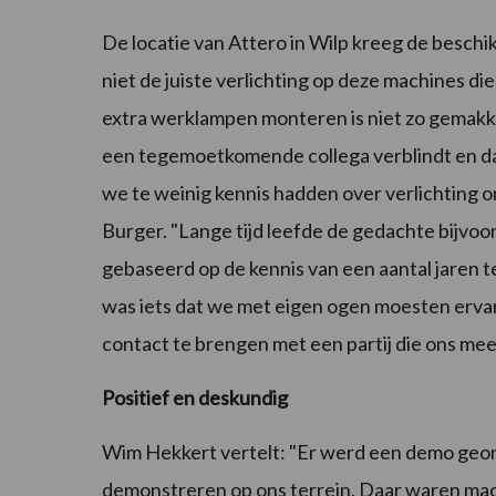
De locatie van Attero in Wilp kreeg de beschik
niet de juiste verlichting op deze machines 
extra werklampen monteren is niet zo gemakkel
een tegemoetkomende collega verblindt en dat
we te weinig kennis hadden over verlichting
Burger. "Lange tijd leefde de gedachte bijvoo
gebaseerd op de kennis van een aantal jaren te
was iets dat we met eigen ogen moesten ervar
contact te brengen met een partij die ons me
Positief en deskundig
Wim Hekkert vertelt: "Er werd een demo geo
demonstreren op ons terrein. Daar waren mac